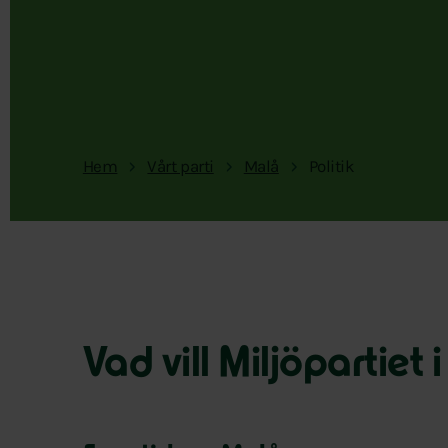
Hem
Vårt parti
Malå
Politik
Vad vill Miljöpartiet 