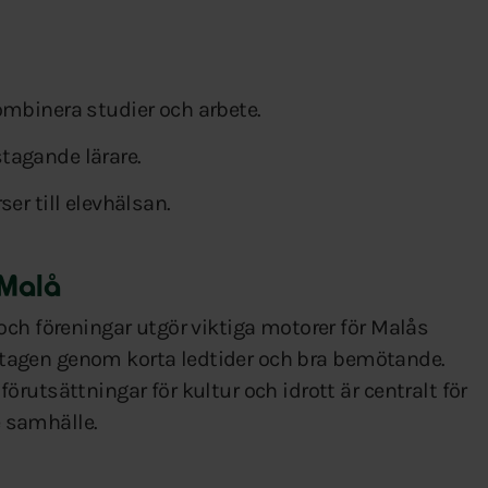
ombinera studier och arbete.
tagande lärare.
er till elevhälsan.
 Malå
och föreningar utgör viktiga motorer för Malås
öretagen genom korta ledtider och bra bemötande.
rutsättningar för kultur och idrott är centralt för
e samhälle.