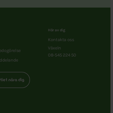
Hör av dig
Kontakta oss
Växeln
redogörelse
08-545 224 50
ddelande
rtiet nära dig