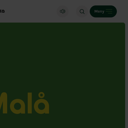
ka
Meny
Malå