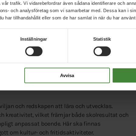
vår trafik. Vi vidarebefordrar även sådana identifierare och anna
 helst genom plockhuggning där skogen aldrig
nnons- och analysföretag som vi samarbetar med. Dessa kan i sin
evaras.
har tillhandahållit eller som de har samlat in när du har använt 
tillgänglig till humana priser.
Inställningar
Statistik
ksamheter ska tillagas lokalt.
kas och underhålls så att trafiksäkra och
 och ungdomar när de tar sig till skola och
Avvisa
iljan och redskapen att lära och utvecklas.
och kreativitet, vilket främjar både skolresultat och
ligt anpassat boende. Här ska finnas
tt om kultur- och fritidsaktiviteter.