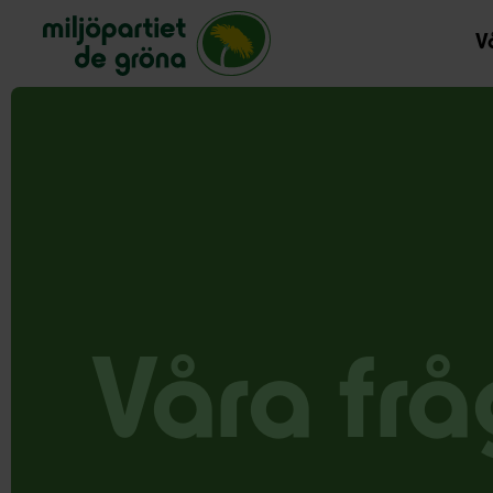
Miljöpartiet de gröna, startsida
Vå
Våra frå