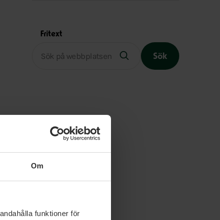
Fritext
Sök
Slutet på menyn
Om
andahålla funktioner för