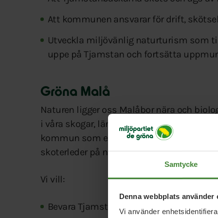
Att kommunen ansvarar för drift, skötse
Utveckla miljövänlig naturturism som ti
uppe på Tjamstan och fortsätta uppmun
Gröna Malå
Naturen ligger oss Malåbor nära och biolo
i våra skogar, längs stigar och stränder är
kommun som erbjuder fina skidspår, back
skoterleder på naturens villkor.
Samtycke
Vi vill:
Denna webbplats använder 
Bevara Tjamstan Södra orörd och göra om
Vi använder enhetsidentifierar