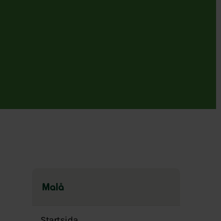
Malå
Hoppa
över
Startsida