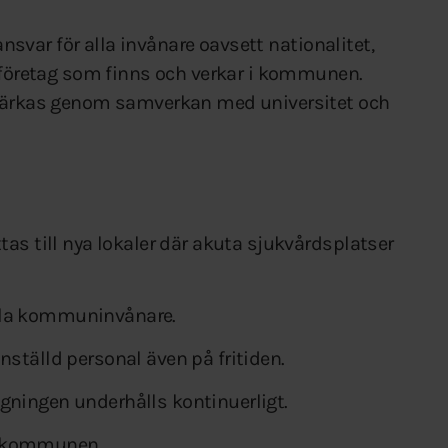
 ansvar för alla invånare oavsett nationalitet,
e företag som finns och verkar i kommunen.
stärkas genom samverkan med universitet och
tas till nya lokaler där akuta sjukvårdsplatser
lla kommuninvånare.
älld personal även på fritiden.
gningen underhålls kontinuerligt.
v kommunen.