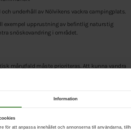
l och underhåll av Nölvikens vackra campingplats.
ll exempel upprustning av befintlig naturstig
tra snöskovandring i området.
gisk mångfald måste prioriteras. Att kunna vandra
 något vi vill värna om. Gröna Malå är en levande
ar för utförsåkning samt camping och
Information
cookies
rådet till ett samhällsnära naturreservat.
e för att anpassa innehållet och annonserna till användarna, tillh