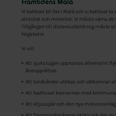
Framtidens Malå
Vi behöver bli fler i Malå och vi behöver ta
etnicitet och minoritet. Vi måste värna d
Tillgången till distansutbildning måste 
högskolor.
Vi vill:
Att sjukstugan upprustas alternativt flyt
återupprättas.
Att tandvården utökas och välkomnar a
Att badhuset bemannas med kommunanst
Att elljusspår och den nya motionsanläg
Att Tjamstanbackarna sköts och ägs a