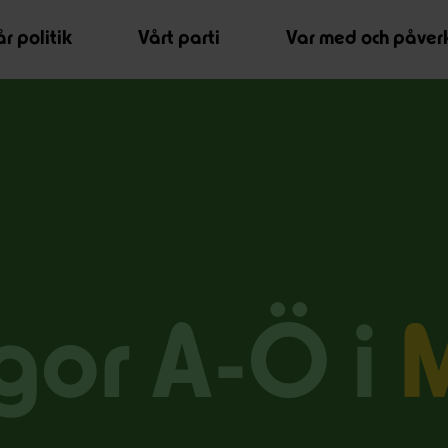
r politik
Vårt parti
Var med och påver
gor A-Ö i