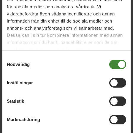
för sociala medier och analysera vår trafik. Vi
vidarebefordrar även sådana identifierare och annan
Vi har svaren på dina
information från din enhet till de sociala medier och
frågor
annons- och analysföretag som vi samarbetar med.
Dessa kan i sin tur kombinera informationen med annan
Sök
efter
fråga:
information som du har tillhandahållit eller som de har
samlat in när du har använt deras tjänster.
Samtyckesval
Nödvändig
Barn och skola
B
Inställningar
Hälsa och omsorg
H
Statistik
Kommunala förtroendeuppdrag.
K
Marknadsföring