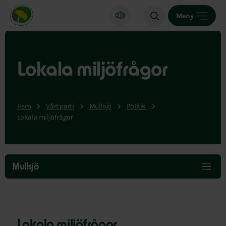
Miljöpartiet de gröna, startsida
Meny
Lokala miljöfrågor
Hem
Vårt parti
Mullsjö
Politik
Lokala miljöfrågor
Hoppa
över
Mullsjö
menyn
Lokala miljöfrågor