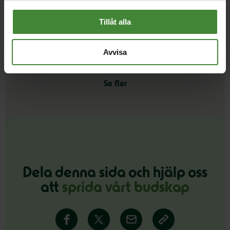
Lokala miljöfrågor
L
Tillåt alla
Avvisa
Se fler
Dela denna sida och hjälp oss
att
sprida vårt budskap