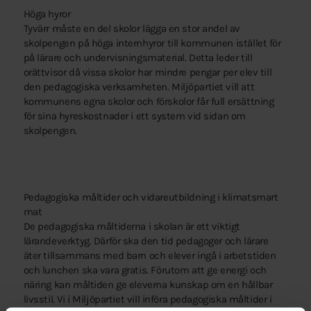
Höga hyror
Tyvärr måste en del skolor lägga en stor andel av
skolpengen på höga internhyror till kommunen istället för
på lärare och undervisningsmaterial. Detta leder till
orättvisor då vissa skolor har mindre pengar per elev till
den pedagogiska verksamheten.
Miljöpartiet vill att
kommunens egna skolor och förskolor får full ersättning
för sina hyreskostnader i ett system vid sidan om
skolpengen.
Pedagogiska måltider och vidareutbildning i klimatsmart
mat
De pedagogiska måltiderna i skolan är ett viktigt
lärandeverktyg. Därför ska den tid pedagoger och lärare
äter tillsammans med barn och elever ingå i arbetstiden
och lunchen ska vara gratis. Förutom att ge energi och
näring kan måltiden ge eleverna kunskap om en hållbar
livsstil. Vi i Miljöpartiet vill införa pedagogiska måltider i