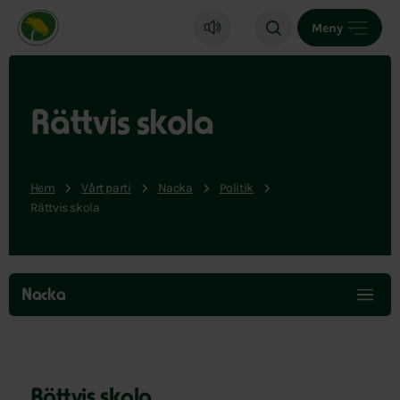
Miljöpartiet de gröna, startsida
Meny
Rättvis skola
Hem
Vårt parti
Nacka
Politik
Rättvis skola
Hoppa
över
Nacka
menyn
Rättvis skola