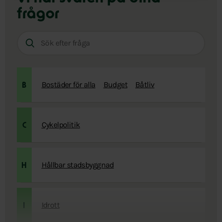
frågor
Sök
efter
fråga:
Bostäder för alla
Budget
Båtliv
B
Cykelpolitik
C
Hållbar stadsbyggnad
H
Idrott
I