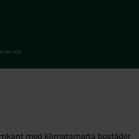
r för alla
 framkant med klimatsmarta bostäder