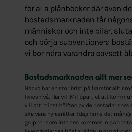
för alla plånböcker där även d
bostadsmarknaden får någonstan
människor och inte bilar, slut
och börja subventionera bostä
vi bor nära varandra oavsett å
Bostadsmarknaden allt mer s
Nacka har en stor brist på framför allt s
hyresnivå. Här vill Miljöpartiet att kommune
vill att minst hälften av de bostäder s
ska vara hyresrätter. Idag finns det många
grupper som inte ens kommer in på bostad
hyresvärdarnas högt ställda inkomstkrav.