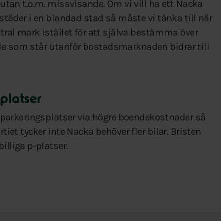
t utan t.o.m. missvisande. Om vi vill ha ett Nacka
ostäder i en blandad stad så måste vi tänka till när
ntral mark istället för att själva bestämma över
de som står utanför bostadsmarknaden bidrar till
-platser
parkeringsplatser via högre boendekostnader så
rtiet tycker inte Nacka behöver fler bilar. Bristen
illiga p-platser.