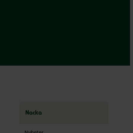
Nacka
Hoppa
över
Nyheter