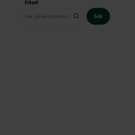
Fritext
Sök
Slutet på menyn