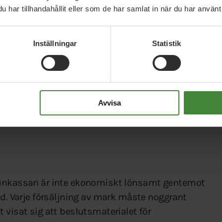
har tillhandahållit eller som de har samlat in när du har använt 
Inställningar
Statistik
rskilt i områden där denna boendeform saknas. En
telseformer blir mindre segregerad och mer
ora hyresrätter och små lägenheter med rimlig
 och det är viktigt att vi får bättre balans i
Avvisa
in egen mark förlorar vi även möjligheten att
mmunkassan är inte ekonomiskt lönsamt gentemot
ld. Varje försäljning av mark måste noggrant
 visat sig att beslutsmaterialet för