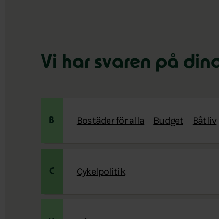
Vi har svaren på din
Bostäder för alla
Budget
Båtliv
B
Cykelpolitik
C