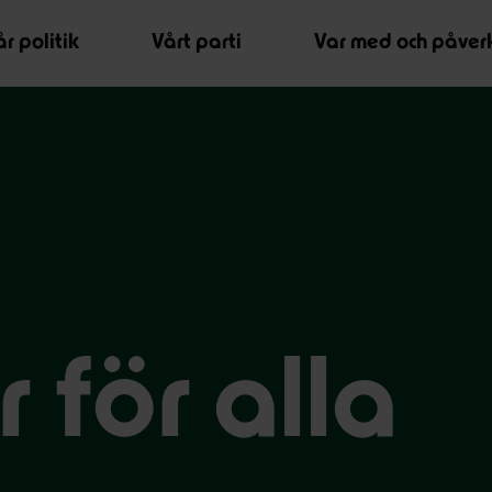
r politik
Vårt parti
Var med och påver
 för alla