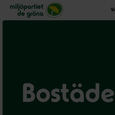
Miljöpartiet de gröna, startsida
Vå
Bostäder