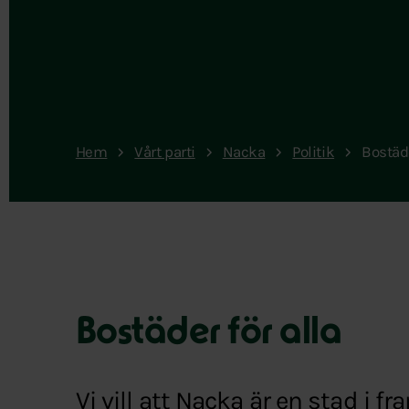
Hem
Vårt parti
Nacka
Politik
Bostäde
Bostäder för alla
Vi vill att Nacka är en stad i