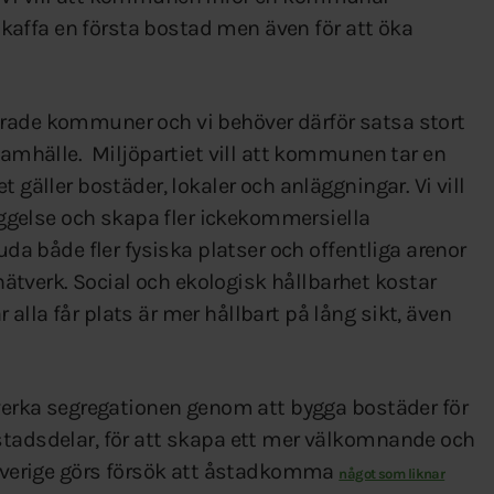
t skaffa en första bostad men även för att öka
erade kommuner och vi behöver därför satsa stort
 samhälle. Miljöpartiet vill att kommunen tar en
 gäller bostäder, lokaler och anläggningar. Vi vill
gelse och skapa fler ickekommersiella
uda både fler fysiska platser och offentliga arenor
tverk. Social och ekologisk hållbarhet kostar
alla får plats är mer hållbart på lång sikt, även
tverka segregationen genom att bygga bostäder för
stadsdelar, för att skapa ett mer välkomnande och
i Sverige görs försök att åstadkomma
något som liknar