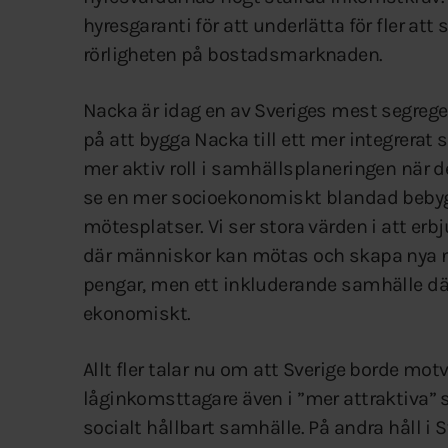
hyresgaranti för att underlätta för fler at
rörligheten på bostadsmarknaden.
Nacka är idag en av Sveriges mest segreg
på att bygga Nacka till ett mer integrerat
mer aktiv roll i samhällsplaneringen när det
se en mer socioekonomiskt blandad bebyg
mötesplatser. Vi ser stora värden i att erbj
där människor kan mötas och skapa nya nä
pengar, men ett inkluderande samhälle där 
ekonomiskt.
Allt fler talar nu om att Sverige borde mo
låginkomsttagare även i ”mer attraktiva” 
socialt hållbart samhälle. På andra håll 