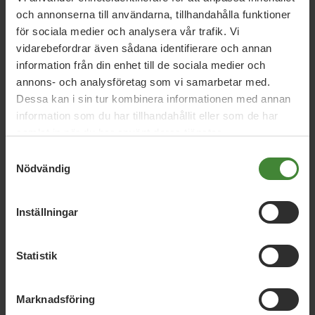
framgå att Nässjö kommun gärna ser solceller och/eller
och annonserna till användarna, tillhandahålla funktioner
andra energismarta lösningar på, eller i anslutning till, de
för sociala medier och analysera vår trafik. Vi
byggnader som uppförs i staden. Ett förhållningssätt som
vidarebefordrar även sådana identifierare och annan
stärker Nässjös platsvarumärke och goodwill på flera sätt.
information från din enhet till de sociala medier och
annons- och analysföretag som vi samarbetar med.
Kommunfullmäktigegruppen (MP)
Dessa kan i sin tur kombinera informationen med annan
information som du har tillhandahållit eller som de har
Mert Cimen
samlat in när du har använt deras tjänster.
Samtyckesval
Rikard Salander
Nödvändig
Etelka Huber
Inställningar
Märit Strindberg
Statistik
Marknadsföring