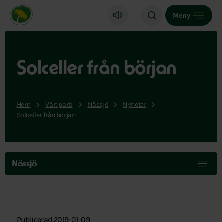
Miljöpartiet de gröna, startsida
Meny
Solceller från början
Hem
Vårt parti
Nässjö
Nyheter
Solceller från början
Hoppa
över
Nässjö
menyn
Publicerad 2019-01-09