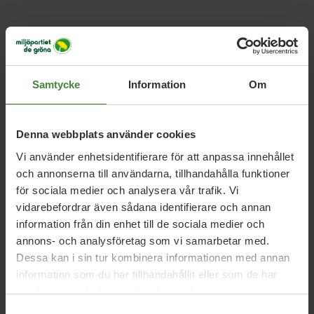
Klimatpromenader
Samtycke
Information
Om
🕙 Tid: Varje lördag kl. 10.00
📅 Period: Vecka 18–37, 2026
📍 Start: Fontänen på Norbergs torg
Denna webbplats använder cookies
Vi använder enhetsidentifierare för att anpassa innehållet
och annonserna till användarna, tillhandahålla funktioner
för sociala medier och analysera vår trafik. Vi
vidarebefordrar även sådana identifierare och annan
information från din enhet till de sociala medier och
annons- och analysföretag som vi samarbetar med.
Dela denna sida och hjälp oss
Dessa kan i sin tur kombinera informationen med annan
att
sprida vårt budskap
information som du har tillhandahållit eller som de har
samlat in när du har använt deras tjänster.
Samtyckesval