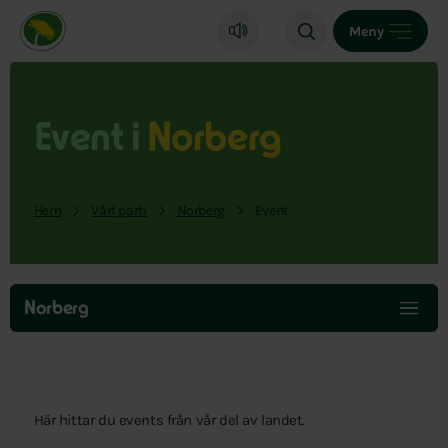
Miljöpartiet de gröna, startsida
Meny
Event i
Norberg
Hem
Vårt parti
Norberg
Event
Hoppa
över
Norberg
menyn
Här hittar du events från vår del av landet.