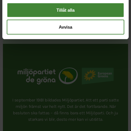
Tillåt alla
Avvisa
Publicerad 2022-04-05
Uppdaterad 2026-08-07
I september 1981 bildades Miljöpartiet. Att ett parti satte
miljön främst var helt nytt. Det är det fortfarande. När
besluten ska fattas – då finns bara ett Miljöparti. Och ju
starkare vi blir, desto mer kan vi uträtta.