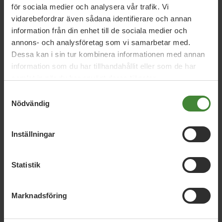
David Ling
Erik Wahlström
Helena Nordström-
för sociala medier och analysera vår trafik. Vi
Källström
Joachim Höggren
Klara Ellström
Linda
vidarebefordrar även sådana identifierare och annan
information från din enhet till de sociala medier och
Eskilsson
Saga Karlsson
Susanne Engström
annons- och analysföretag som vi samarbetar med.
Dessa kan i sin tur kombinera informationen med annan
information som du har tillhandahållit eller som de har
samlat in när du har använt deras tjänster.
Samtyckesval
Nödvändig
Inställningar
Dela denna sida och hjälp oss
att
sprida vårt budskap
Statistik
Marknadsföring