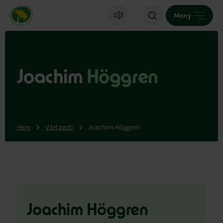
Miljöpartiet de gröna, startsida
Meny
Joachim
Höggren
Hem
Vårt parti
Joachim Höggren
Joachim Höggren