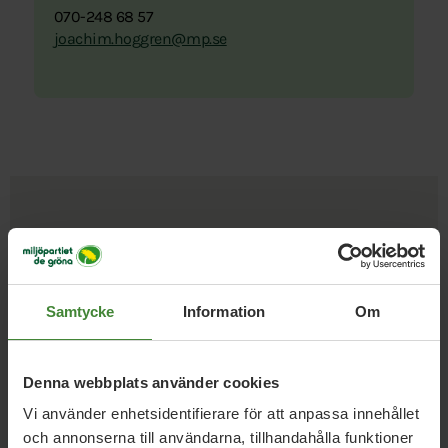
070-248 68 57
joachim.hoggren@mp.se
Uppdrag med
Joachim
Höggren
Samtycke
Information
Om
Denna webbplats använder cookies
Kommunfullmäktige
Vi använder enhetsidentifierare för att anpassa innehållet
Uppsala
och annonserna till användarna, tillhandahålla funktioner