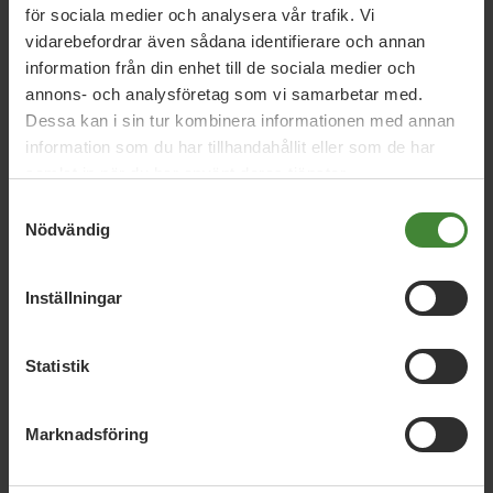
Caroline Närhi
Fredrik Berggren
Ingela Kilholm
för sociala medier och analysera vår trafik. Vi
Lindström
Kerstin Åkesson
Marcus Sundin
vidarebefordrar även sådana identifierare och annan
information från din enhet till de sociala medier och
Markus Lindgren
annons- och analysföretag som vi samarbetar med.
Dessa kan i sin tur kombinera informationen med annan
information som du har tillhandahållit eller som de har
samlat in när du har använt deras tjänster.
Samtyckesval
Nödvändig
Inställningar
Dela denna sida och hjälp oss
att
sprida vårt budskap
Statistik
Marknadsföring