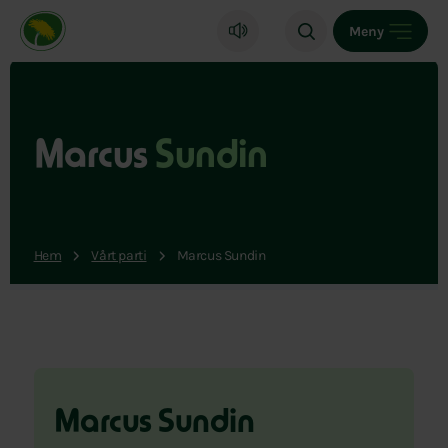
Miljöpartiet de gröna, startsida
Meny
Marcus
Sundin
Hem
Vårt parti
Marcus Sundin
Marcus Sundin