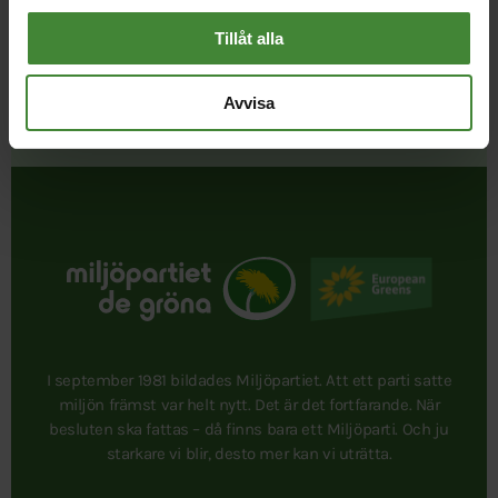
Tillåt alla
Avvisa
Publicerad 2026-04-22
Uppdaterad 2026-08-08
I september 1981 bildades Miljöpartiet. Att ett parti satte
miljön främst var helt nytt. Det är det fortfarande. När
besluten ska fattas – då finns bara ett Miljöparti. Och ju
starkare vi blir, desto mer kan vi uträtta.