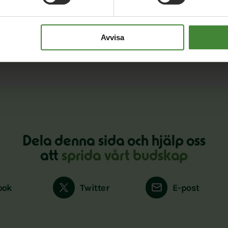
Amelia Sporre
Ann-Marie Franklin
Aron Knifström
Åsa Wi
Maj Ardesjö
Maria Petri
Mursal Isa
Samuel Svan
Avvisa
Dela denna sida och hjälp oss
att
sprida vårt budskap
ook
Twitter
E-post