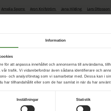
Amelia Sporre
Aron Knifström
Jana Hilding
Lars Ottosson
Ardesjö
Maria Petri
Richard Holmqvist
Information
Elisabeth Åsenius
Karolina Brosché
Maj Ardesjö
Maria Pet
cookies
e för att anpassa innehållet och annonserna till användarna, tillh
Maria Petri
vår trafik. Vi vidarebefordrar även sådana identifierare och anna
nnons- och analysföretag som vi samarbetar med. Dessa kan i sin
har tillhandahållit eller som de har samlat in när du har använt 
Elisabeth Åsenius
Jonas Åsenius
Linus Lindgren
Maj Arde
Inställningar
Statistik