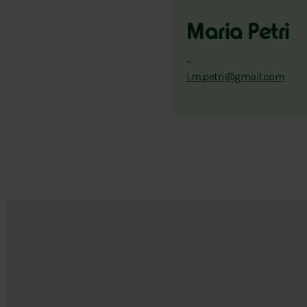
Maria Petri
–
i.m.petri@gmail.com