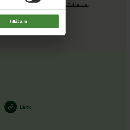
kberg
Jonas Åsenius
Magnus Gabrielson
Tillåt alla
Länk