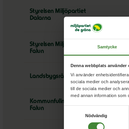
Styrelsen Miljöpartiet
Dalarna
Styrelsen Miljöpartiet
Samtycke
Falun
Denna webbplats använder 
Vi använder enhetsidentifierar
Landsbygsrådet
sociala medier och analysera 
till de sociala medier och a
med annan information som du 
Kommunfullmäktige
Falun
Samtyckesval
Nödvändig