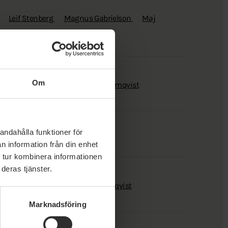
Leif Stenberg
Magnus Gabrielson
Maj
Om
ri
Mats Wiklund
Richard Holmqvist
andahålla funktioner för
n information från din enhet
 tur kombinera informationen
deras tjänster.
sjö
Maria Petri
Richard Holmqvist
Marknadsföring