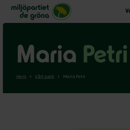
Miljöpartiet de gröna, startsida
Vå
Maria
Petri
Hem
Vårt parti
Maria Petri