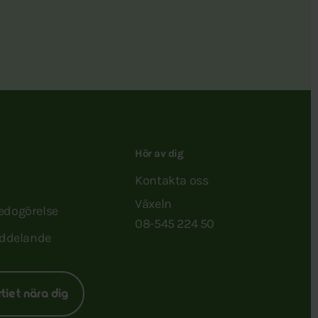
Hör av dig
Kontakta oss
Växeln
redogörelse
08-545 224 50
ddelande
rtiet nära dig