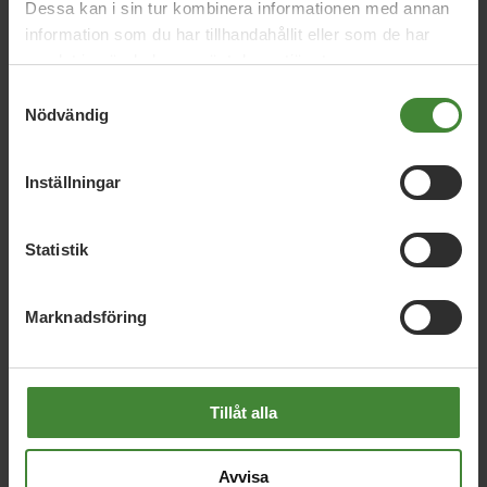
Dessa kan i sin tur kombinera informationen med annan
information som du har tillhandahållit eller som de har
samlat in när du har använt deras tjänster.
Kommunfullmäktige
Samtyckesval
Halmstad
Nödvändig
Amina Boulaabi
Anders Bengtsson
Anders Peter
Wirdheim
Ann-Mari Pettersson
Ebba Lindqvist
Inställningar
Elio Bock
Elisabet Aili
Hanne Göransson
Ida
Westin
Margareta von Bothmer
Marie Ekholm
Statistik
Martin Bagge
Martin Lindqvist
Norah Hvizdak
Ola Nilsson
Patrik Elisson
Per Österberg
Rukija
Marknadsföring
Selistarevic
Tillåt alla
Avvisa