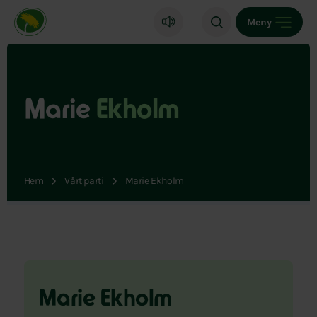
Miljöpartiet de gröna, startsida
Meny
Marie
Ekholm
Hem
Vårt parti
Marie Ekholm
Marie Ekholm