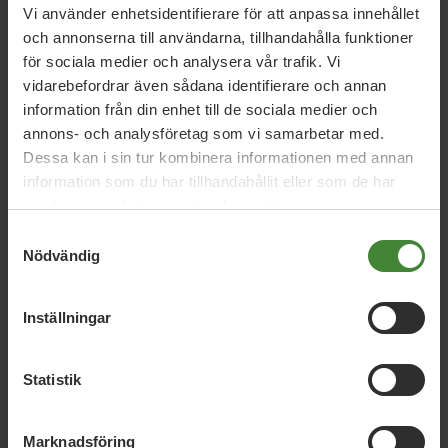
Leinonen
Mikael Franzén
Sophia Nilsson
Vi använder enhetsidentifierare för att anpassa innehållet
och annonserna till användarna, tillhandahålla funktioner
för sociala medier och analysera vår trafik. Vi
vidarebefordrar även sådana identifierare och annan
Kommunfullmäktige Skövde
information från din enhet till de sociala medier och
Elisabet Brunnegård
Mikael Franzén
Peter
annons- och analysföretag som vi samarbetar med.
Dessa kan i sin tur kombinera informationen med annan
Sögaard
information som du har tillhandahållit eller som de har
samlat in när du har använt deras tjänster.
Samtyckesval
Nödvändig
Inställningar
Statistik
Dela denna sida och hjälp oss
att
sprida vårt budskap
Marknadsföring