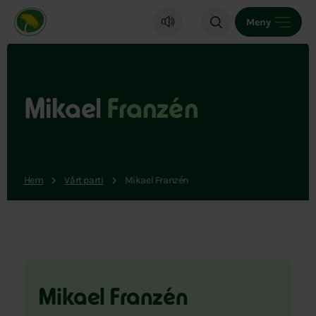
Miljöpartiet de gröna, startsida
Meny
Mikael
Franzén
Hem
Vårt parti
Mikael Franzén
Mikael Franzén