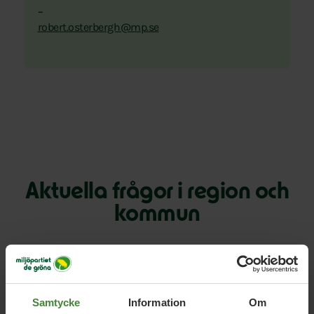
–
robert.osterbergh@mp.se
Aktuella frågor i region och
kommun
Lidingö, 31 oktober 2021
MP: LIDINGÖS HEMTJÄNST SKA
Samtycke
Information
Om
FOKUSERA PÅ MÄNNISKORS BEHOV, INTE