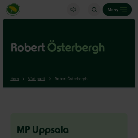
Miljöpartiet de gröna, startsida
Meny
Robert
Österbergh
Hem
Vårt parti
Robert Österbergh
MP Uppsala