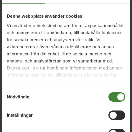
TIDSSCHEMAN
Denna webbplats använder cookies
Vi använder enhetsidentifierare för att anpassa innehållet
Lidingö, 31 oktober 2021
och annonserna till användarna, tillhandahålla funktioner
MP: MODERATERNA FAR MED OSANNING
för sociala medier och analysera vår trafik. Vi
OM VINDKRAFT I STOCKHOLMS
vidarebefordrar även sådana identifierare och annan
SKÄRGÅRD!
information från din enhet till de sociala medier och
annons- och analysföretag som vi samarbetar med.
Dessa kan i sin tur kombinera informationen med annan
information som du har tillhandahållit eller som de har
Lidingö, 31 oktober 2021
samlat in när du har använt deras tjänster.
MP: FÖR EN ÖPPNARE DEMOKRATI PÅ
LIDINGÖ
Samtyckesval
Nödvändig
Inställningar