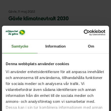
Gävle, 11 maj 2022
Gävle klimatneutralt 2030
Gävle, 5 april 2018
Replik om vägslitage: ”En skatt som ger
Samtycke
Information
Om
åkeribranschen lika villkor”
Denna webbplats använder cookies
Vi använder enhetsidentifierare för att anpassa innehållet
och annonserna till användarna, tillhandahålla funktioner
för sociala medier och analysera vår trafik. Vi
vidarebefordrar även sådana identifierare och annan
information från din enhet till de sociala medier och
Uppdrag med
Sabina
annons- och analysföretag som vi samarbetar med.
Dessa kan i sin tur kombinera informationen med annan
Rossini