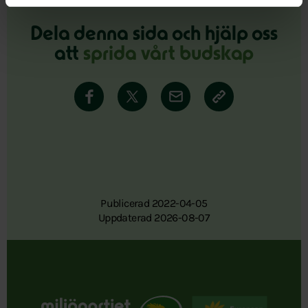
Dela denna sida och hjälp oss
att
sprida vårt budskap
Publicerad 2022-04-05
Uppdaterad 2026-08-07