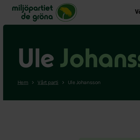
Miljöpartiet de gröna, startsida
Vå
Ule
Johans
Hem
Vårt parti
Ule Johansson