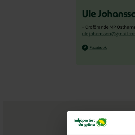
Ule Johanss
– Ordförande MP Östha
ule.johansson@gmail.c
Facebook