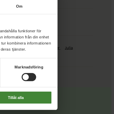
Om
andahålla funktioner för
n information från din enhet
 tur kombinera informationen
öm
Jacob Risberg
Jannie Teinler
Julia
deras tjänster.
Marknadsföring
Tillåt alla