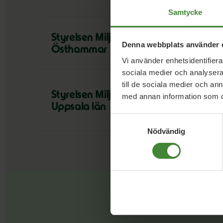
Samtycke
Styrelsen Miljöpartiet
Denna webbplats använder 
Östhammar
Vi använder enhetsidentifierar
sociala medier och analysera 
till de sociala medier och a
Styrelsen Miljöpartiet
med annan information som du 
Uppsala län
Samtyckesval
Nödvändig