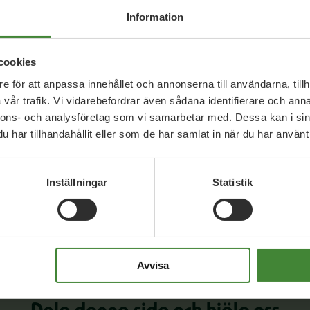
Information
Hans Wennberg
Josef Nylén
Malin Aldal
Ule Johansson
cookies
e för att anpassa innehållet och annonserna till användarna, tillh
vår trafik. Vi vidarebefordrar även sådana identifierare och anna
nnons- och analysföretag som vi samarbetar med. Dessa kan i sin
Anders Hällbom
Hans Wennberg
Helena Nordström-Källstr
har tillhandahållit eller som de har samlat in när du har använt 
Falkerby
Soroor Moetazed
Ule Johansson
Inställningar
Statistik
Avvisa