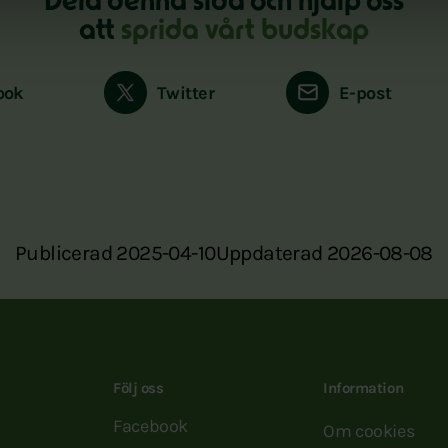
Dela denna sida och hjälp oss
att
sprida vårt budskap
ook
Twitter
E-post
Publicerad 2025-04-10
Uppdaterad 2026-08-08
Följ oss
Information
Facebook
Om cookies