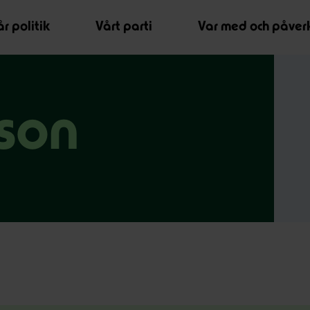
r politik
Vårt parti
Var med och påver
son