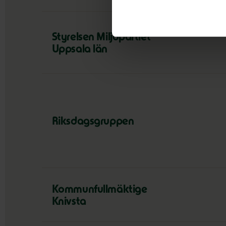
Styrelsen Miljöpartiet
Uppsala län
Riksdagsgruppen
Kommunfullmäktige
Knivsta