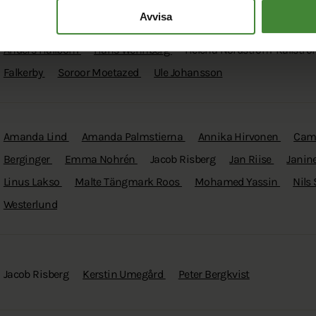
Avvisa
Anders Hällbom
Hans Wennberg
Helena Nordström-Källstr
Falkerby
Soroor Moetazed
Ule Johansson
Amanda Lind
Amanda Palmstierna
Annika Hirvonen
Cami
Berginger
Emma Nohrén
Jacob Risberg
Jan Riise
Janin
Linus Lakso
Malte Tängmark Roos
Mohamed Yassin
Nils
Westerlund
Jacob Risberg
Kerstin Umegård
Peter Bergkvist