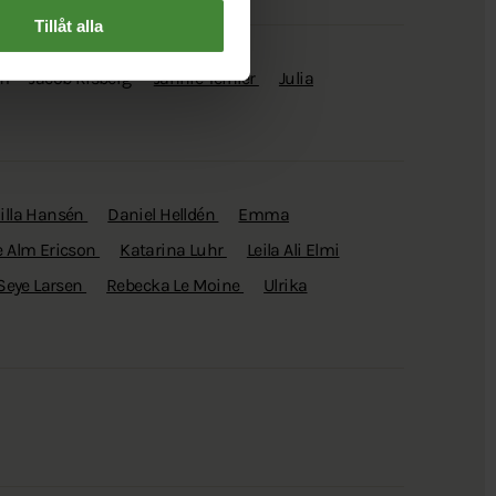
Tillåt alla
öm
Jacob Risberg
Jannie Teinler
Julia
lla Hansén
Daniel Helldén
Emma
e Alm Ericson
Katarina Luhr
Leila Ali Elmi
 Seye Larsen
Rebecka Le Moine
Ulrika