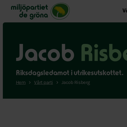
Miljöpartiet de gröna, startsida
Vå
Jacob
Risb
Riksdagsledamot i utrikesutskottet.
Hem
Vårt parti
Jacob Risberg