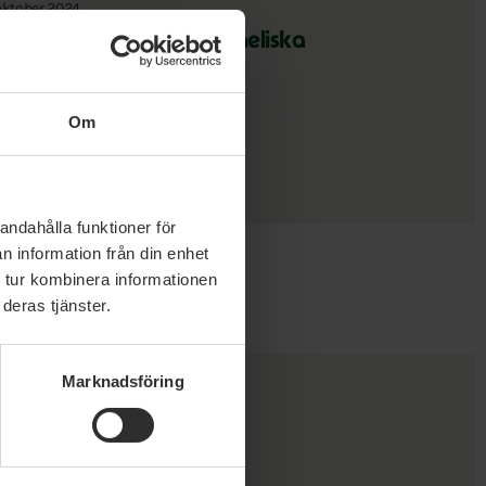
oktober 2024
P:s krav: Terrorklassa israeliska
osättare
Om
andahålla funktioner för
n information från din enhet
 tur kombinera informationen
deras tjänster.
Marknadsföring