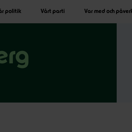
r politik
Vårt parti
Var med och påver
erg