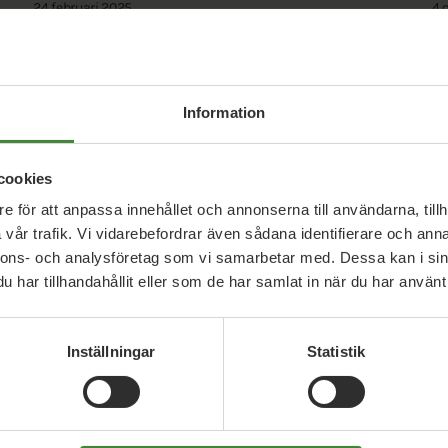
24 februari 2025
4 
Fyra krav att ställa på Israels regering
M
b
Information
cookies
e för att anpassa innehållet och annonserna till användarna, tillh
vår trafik. Vi vidarebefordrar även sådana identifierare och anna
nnons- och analysföretag som vi samarbetar med. Dessa kan i sin
har tillhandahållit eller som de har samlat in när du har använt 
Inställningar
Statistik
Uppdrag med
Jacob Risberg