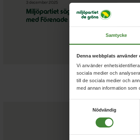
3 december 2025
Miljöpartiet säger nej till vapenhandel
med Förenade Arabemiraten
Samtycke
Denna webbplats använder 
Vi använder enhetsidentifierar
sociala medier och analysera 
till de sociala medier och a
med annan information som du 
Samtyckesval
Nödvändig