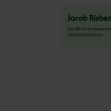
Jacob Risbe
072-981 02 91 Pressekrete
jacob.risberg@mp.se