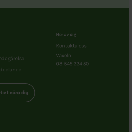
Hör av dig
Kontakta oss
Växeln
redogörelse
08-545 224 50
ddelande
rtiet nära dig