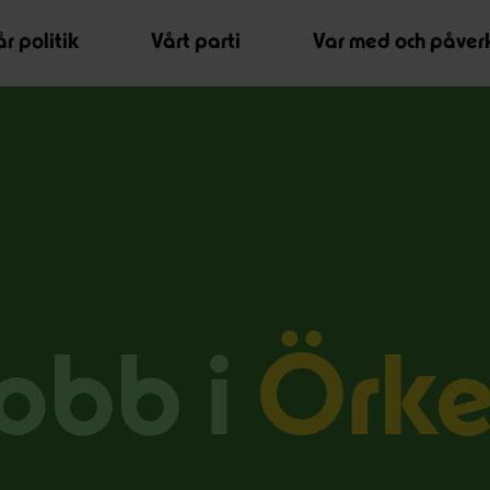
r politik
Vårt parti
Var med och påver
jobb i
Örke