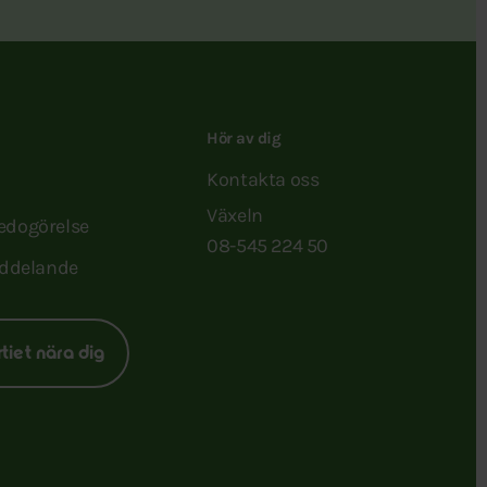
Hör av dig
Kontakta oss
Växeln
redogörelse
08-545 224 50
ddelande
rtiet nära dig