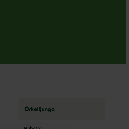
Örkelljunga
Hoppa
över
Nyheter