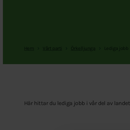
Hem
Vårt parti
Örkelljunga
Lediga jobb
Här hittar du lediga jobb i vår del av landet