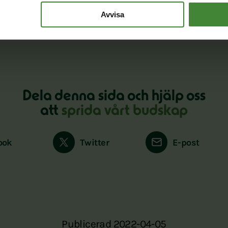
Avvisa
Dela denna sida och hjälp oss
att
sprida vårt budskap
ook
Twitter
E-post
Publicerad 2022-04-05