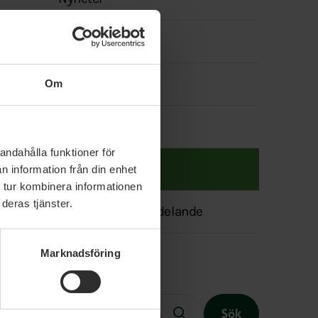
menyn
Politik
Våra politiker
Om
Event
andahålla funktioner för
Lediga jobb
n information från din enhet
 tur kombinera informationen
deras tjänster.
Transparensmeddelande
Marknadsföring
Fritext
Sök