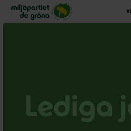
Miljöpartiet de gröna, startsida
Vå
Lediga 