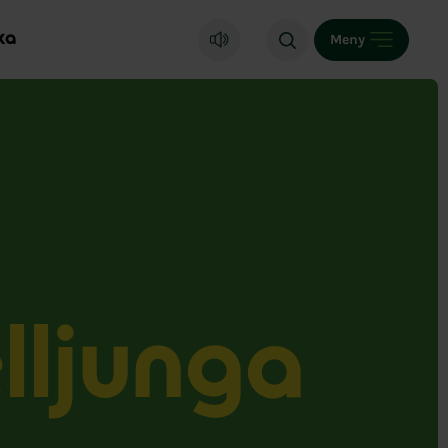
ka
Meny
lljunga