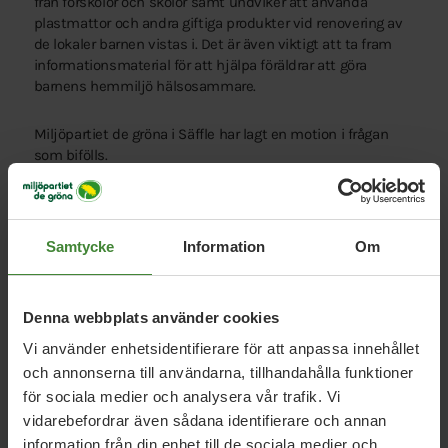
från förskolor och skolor samt undviker att använda
plastmattor och andra giftiga produkter vid renovering av
de lokaler barnen vistas i. Det är även viktigt att ta fram
informationsmaterial för att hjälpa föräldrar att göra
barnens hemmiljö hälsosammare.
Miljöpartiet de gröna i Säffle har lagt en motion i frågan
som bifölls.
Samtycke
Information
Om
Denna webbplats använder cookies
Vi har svaren på dina
Vi använder enhetsidentifierare för att anpassa innehållet
frågor
och annonserna till användarna, tillhandahålla funktioner
för sociala medier och analysera vår trafik. Vi
Sök
efter
fråga:
vidarebefordrar även sådana identifierare och annan
information från din enhet till de sociala medier och