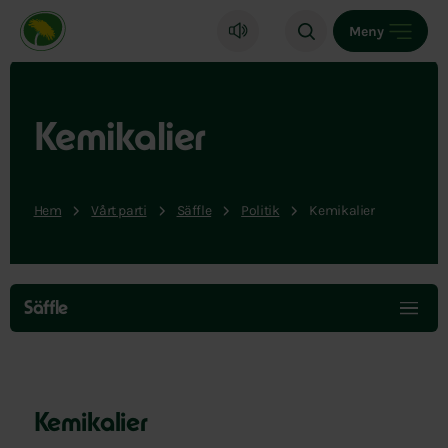
Miljöpartiet de gröna, startsida
Meny
Kemikalier
Hem
Vårt parti
Säffle
Politik
Kemikalier
Hoppa
över
Säffle
menyn
Kemikalier