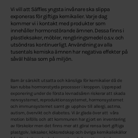
Vi vill att Säffles yngsta invånare ska slippa
exponeras för giftiga kemikalier. Varje dag
kommer vi i kontakt med produkter som
innehåller hormonstörande ämnen. Dessa finns i
plastleksaker, möbler, rengöringsmedel o.s.v. och
utsöndras kontinuerligt. Användning av alla
tusentals kemiska ämnen har negativa effekter på
såväl hälsa som på miljön.
Barn är särskilt utsatta och känsliga för kemikalier då de
kan rubba hormonstyrda processer i kroppen. Upprepad
exponering under de första levnadsåren riskerar att skada
nervsystemet, reproduktionssystemet, hormonsystemet
och immunsystemet samt ge upphov till allergi, astma,
autism, övervikt och diabetes. Vi är glada över att våra
motion bifölls och att kommunen har gjort en inventering
av förskolor men det finns mer att göra! rensa bort giftiga
plastgolv, leksaker, köksredskap och övriga kemikaliekällor