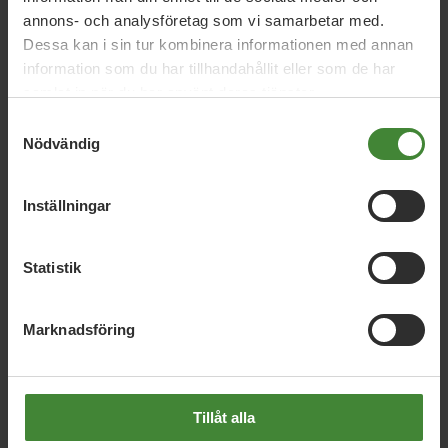
annons- och analysföretag som vi samarbetar med.
Dessa kan i sin tur kombinera informationen med annan
Arbetsmöjligheter
A
information som du har tillhandahållit eller som de har
samlat in när du har använt deras tjänster.
Samtyckesval
Biologisk mångfald
Bygdepeng
B
Nödvändig
Inställningar
Cykling
C
Statistik
Ekologisk mat
Energi
E
Marknadsföring
Tillåt alla
Se fler