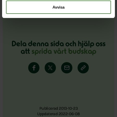
Avvisa
Dela denna sida och hjälp oss
att
sprida vårt budskap
Publicerad 2013-10-23
Uppdaterad 2022-06-08