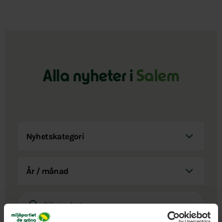
Alla nyheter i
Salem
Nyhetskategori
År / Månad
Sök i nyheter