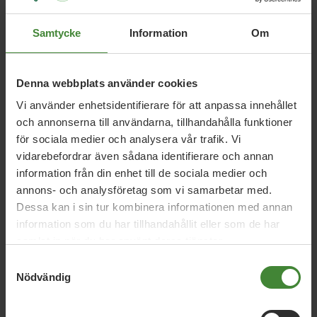
Visa resultat
Samtycke
Information
Om
Salem, 12 juni 2020
Denna webbplats använder cookies
Fossilfritt Sverige
Vi använder enhetsidentifierare för att anpassa innehållet
och annonserna till användarna, tillhandahålla funktioner
för sociala medier och analysera vår trafik. Vi
vidarebefordrar även sådana identifierare och annan
Salem, 19 maj 2018
information från din enhet till de sociala medier och
MP-motion om klimatplan
annons- och analysföretag som vi samarbetar med.
återremitterad av kommunfullmäktige
Dessa kan i sin tur kombinera informationen med annan
information som du har tillhandahållit eller som de har
samlat in när du har använt deras tjänster.
Salem, 21 mars 2018
Samtyckesval
Konstruktiva lösningar i Fågelsången
Nödvändig