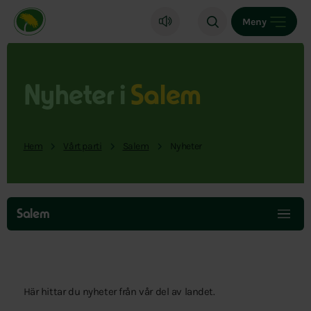
Miljöpartiet de gröna, startsida
Meny
Nyheter i
Salem
Hem
Vårt parti
Salem
Nyheter
Hoppa
över
Salem
menyn
Här hittar du nyheter från vår del av landet.