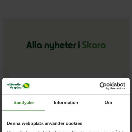
Alla nyheter i
Skara
Nyhetskategori
År / Månad
Samtycke
Information
Om
Sök i nyheter
Denna webbplats använder cookies