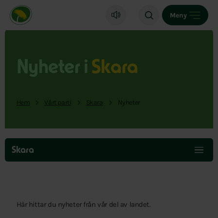
Miljöpartiet de gröna, startsida
Meny
Nyheter i
Skara
Hem
Vårt parti
Skara
Nyheter
Hoppa
över
Skara
menyn
Här hittar du nyheter från vår del av landet.