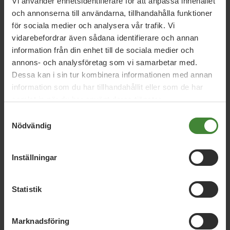
Vi använder enhetsidentifierare för att anpassa innehållet
och annonserna till användarna, tillhandahålla funktioner
Visa resultat
för sociala medier och analysera vår trafik. Vi
vidarebefordrar även sådana identifierare och annan
information från din enhet till de sociala medier och
Skara, 31 augusti 2022
annons- och analysföretag som vi samarbetar med.
Våra kandidater till kommunfullmäktige
Dessa kan i sin tur kombinera informationen med annan
information som du har tillhandahållit eller som de har
samlat in när du har använt deras tjänster.
Samtyckesval
Nödvändig
Inställningar
Statistik
Dela denna sida och hjälp oss
att
sprida vårt budskap
Marknadsföring