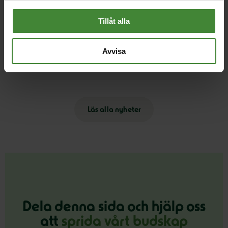
Tillåt alla
Skellefteå, 24 mars 2026
Vårt förslag till budget för Skellefteå
Avvisa
kommun 2026
Läs alla nyheter
Dela denna sida och hjälp oss
att
sprida vårt budskap