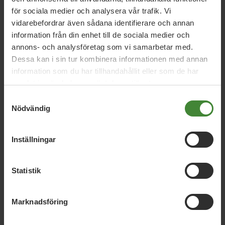
omställningen till ett hållbart samhälle.
för sociala medier och analysera vår trafik. Vi
vidarebefordrar även sådana identifierare och annan
information från din enhet till de sociala medier och
annons- och analysföretag som vi samarbetar med.
Dessa kan i sin tur kombinera informationen med annan
information som du har tillhandahållit eller som de har
samlat in när du har använt deras tjänster.
Relaterade nyheter
Samtyckesval
Nödvändig
Skellefteå, 26 maj 2026
Inställningar
Valårsquiza med Daniel Helldén och Pär
Holmgren!
Statistik
Marknadsföring
Skellefteå, 24 mars 2026
Valsedeln är spikad -och rekordlång