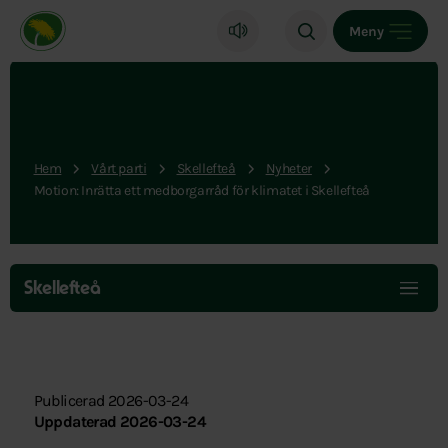
Miljöpartiet de gröna, startsida
Meny
Hem
Vårt parti
Skellefteå
Nyheter
Motion: Inrätta ett medborgarråd för klimatet i Skellefteå
Hoppa
över
Skellefteå
menyn
Publicerad 2026-03-24
Uppdaterad 2026-03-24