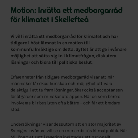
Motion: Inrätta ett medborgarråd
för klimatet i Skellefteå
Vi vill inrätta ett medborgarråd för klimatet och har
tidigare i höst lämnat in en motion till
kommunfullmäktige om detta. Syftet är att ge invånare
möjlighet att sätta sig in i klimatfrågan, diskutera
lösningar och bidra till politiska beslut.
Erfarenheter från tidigare medborgarråd visar att när
människor får ökad kunskap och möjlighet att vara
delaktiga i att ta fram lösningar, ökar också acceptansen
för åtgärder som minskar utsläppen. När de som berörs
involveras blir besluten ofta bättre – och får ett bredare
stöd.
Undersökningar visar dessutom att en stor majoritet av
Sveriges invånare vill se en mer ambitiös klimatpolitik. När
Miljöpartiet satt i regering inrättades ett nationellt