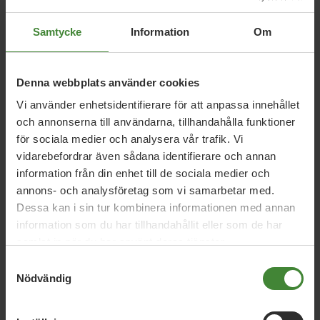
Bjarke Christesen
, 63 år mjukvaruutvecklare,
Lövånger
Samtycke
Information
Om
Runa Forsman
, 89 år, pensionerad apotekare,
Vebomark
Denna webbplats använder cookies
Vi använder enhetsidentifierare för att anpassa innehållet
Anders Norberg
, 71 år, pensionär, Ersmark
och annonserna till användarna, tillhandahålla funktioner
för sociala medier och analysera vår trafik. Vi
Eva Hård
, 64 år, chef hälsa och sjukvård, Skellefteå
vidarebefordrar även sådana identifierare och annan
Jan-Erik Engman
, 80 år, pensionär, Yttervik
information från din enhet till de sociala medier och
annons- och analysföretag som vi samarbetar med.
Therese Löfroth
, 49 år, universitetslektor, Broträsk
Dessa kan i sin tur kombinera informationen med annan
information som du har tillhandahållit eller som de har
Toseef Javaid
, 50 år, direktör tillverkning, Skellefteå
samlat in när du har använt deras tjänster.
Samtyckesval
Barbro Viklund
, 79 år, pensionär, Yttervik
Nödvändig
Lasse Johansson
, 81 år, fotograf, Skellefteå