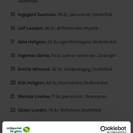
Skellefteå
Ingegerd Saarinen
, 79 år, pensionär, Skellefteå
Leif Larsson
, 56 år, drifttekniker, Myckle
Asta Hellgren
, 55 år, egenföretagare, Skråmträsk
Ingemar Jämte
, 74 år, senior veterinär, Lövånger
Emilia Wincent
, 32 år, stödpedagog, Skellefteå
Erik Hellgren
, 62 år, skomakare, Skråmträsk
Monica Lindow
, 71 år, pensionär, Tarsmyran
Göran Lundin
, 76 år, författare, Skellefteå
Emma Stenvall
, 51 år, socialsekreterare, Skellefteå