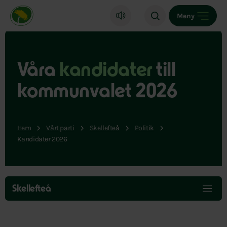
Miljöpartiet de gröna, startsida
Meny
Våra
kandidater
till
kommunvalet 2026
Hem
Vårt parti
Skellefteå
Politik
Kandidater 2026
Hoppa
över
Skellefteå
menyn