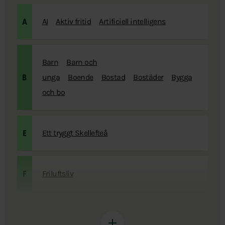
AI
Aktiv fritid
Artificiell intelligens
A
Barn
Barn och
unga
Boende
Bostad
Bostäder
Bygga
B
och bo
Ett tryggt Skellefteå
E
Friluftsliv
F