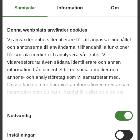
Samtycke
Information
Om
Relaterade nyheter
Denna webbplats använder cookies
Vi använder enhetsidentifierare för att anpassa innehållet
Södermanland, 31 juli 2026
och annonserna till användarna, tillhandahålla funktioner
Sörmlands vård måste anpassas till
för sociala medier och analysera vår trafik. Vi
klimatkrisen
vidarebefordrar även sådana identifierare och annan
information från din enhet till de sociala medier och
annons- och analysföretag som vi samarbetar med.
Södermanland, 1 juli 2026
Dessa kan i sin tur kombinera informationen med annan
information som du har tillhandahållit eller som de har
Våra svar på SVT Sörmlands valkompass
samlat in när du har använt deras tjänster.
Samtyckesval
Nödvändig
Södermanland, 16 juni 2026
Nej till barn i fängelse – ja till verkliga
lösningar
Inställningar