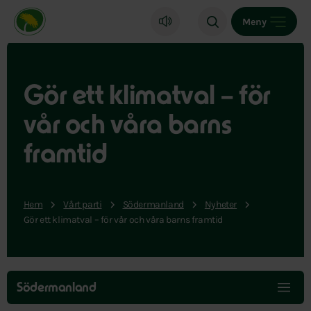
Miljöpartiet de gröna, startsida
Meny
Gör ett klimatval – för
vår och våra barns
framtid
Hem
Vårt parti
Södermanland
Nyheter
Gör ett klimatval – för vår och våra barns framtid
Hoppa
över
Södermanland
menyn