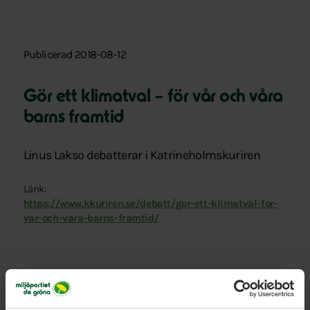
Publicerad 2018-08-12
Gör ett klimatval – för vår och våra
barns framtid
Linus Lakso debatterar i Katrineholmskuriren
Länk:
https://www.kkuriren.se/debatt/gor-ett-klimatval-for-
var-och-vara-barns-framtid/