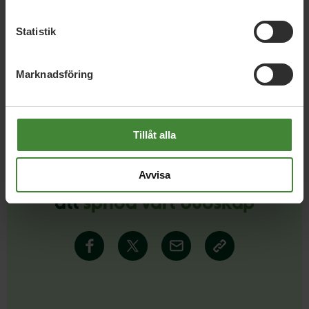
Statistik
Läs alla nyheter
Marknadsföring
Tillåt alla
Avvisa
Dela denna sida och hjälp oss
att
sprida vårt budskap