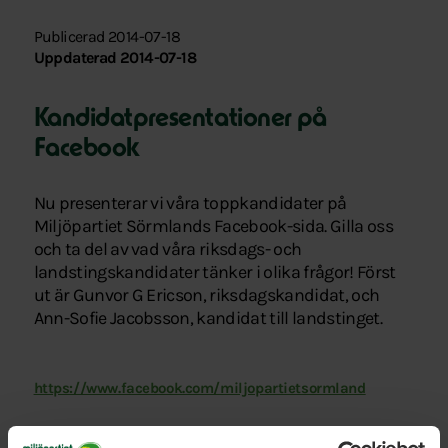
Publicerad 2014-07-18
Uppdaterad 2014-07-18
Kandidatpresentationer på
Facebook
Nu presenterar vi våra toppkandidater på
Miljöpartiet Sörmlands Facebook-sida. Gilla oss
och ta del av vad våra riksdags- och
landstingskandidater tänker i olika frågor! Först
ut är Gunvor G Ericson, riksdagskandidat, och
Ann-Sofie Jacobsson, kandidat till landstinget.
https://www.facebook.com/miljopartietsormland