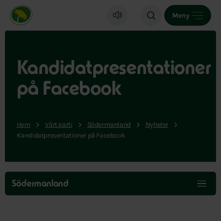
Miljöpartiet de gröna, startsida
Meny
Kandidatpresentationer
på Facebook
Hem
Vårt parti
Södermanland
Nyheter
Kandidatpresentationer på Facebook
Hoppa
över
Södermanland
menyn