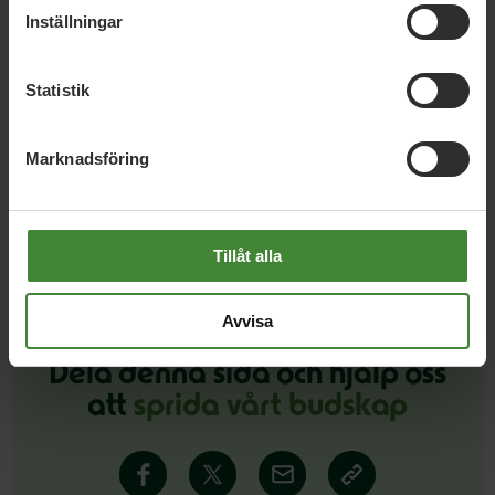
Södermanland, 16 juni 2026
Inställningar
Nej till barn i fängelse – ja till verkliga
lösningar
Statistik
Marknadsföring
Läs alla nyheter
Tillåt alla
Avvisa
Dela denna sida och hjälp oss
att
sprida vårt budskap