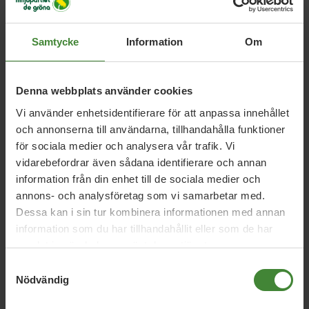
Samtycke
Information
Om
Relaterade nyheter
Denna webbplats använder cookies
Vi använder enhetsidentifierare för att anpassa innehållet
och annonserna till användarna, tillhandahålla funktioner
Södermanland, 31 juli 2026
för sociala medier och analysera vår trafik. Vi
vidarebefordrar även sådana identifierare och annan
Sörmlands vård måste anpassas till
information från din enhet till de sociala medier och
klimatkrisen
annons- och analysföretag som vi samarbetar med.
Dessa kan i sin tur kombinera informationen med annan
information som du har tillhandahållit eller som de har
Södermanland, 1 juli 2026
samlat in när du har använt deras tjänster.
Våra svar på SVT Sörmlands valkompass
Samtyckesval
Nödvändig