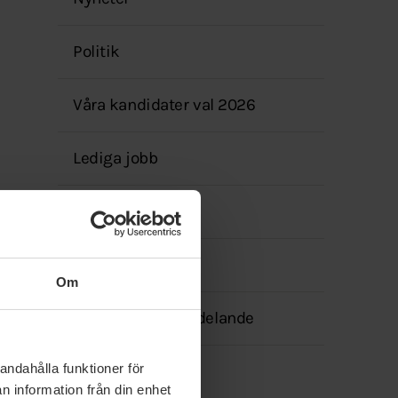
menyn
Politik
Våra kandidater val 2026
Lediga jobb
Facebook
Bli medlem
Om
Transparensmeddelande
andahålla funktioner för
n information från din enhet