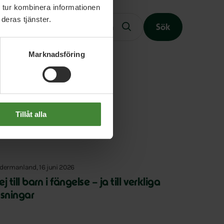
Fritext
 tur kombinera informationen
deras tjänster.
Sök
Marknadsföring
Slutet på menyn
Tillåt alla
dermanland, 16 juni 2026
j till barn i fängelse – ja till verkliga
ösningar