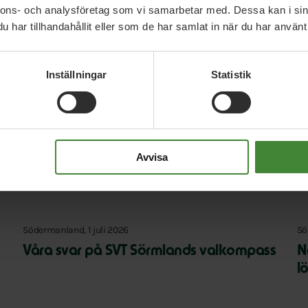
nnons- och analysföretag som vi samarbetar med. Dessa kan i sin
har tillhandahållit eller som de har samlat in när du har använt 
Inställningar
Statistik
Avvisa
Relaterade nyheter
Södermanland, 1 juli 2026
Sö
Våra svar på SVT Sörmlands valkompass
Ne
l