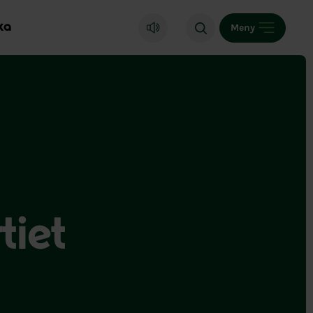
ka
Meny
tiet