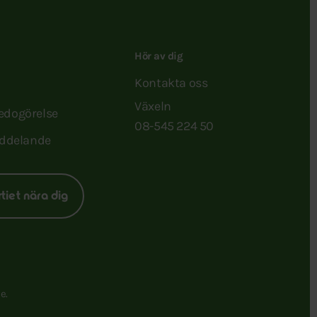
Hör av dig
Kontakta oss
Växeln
redogörelse
08-545 224 50
ddelande
rtiet nära dig
e.