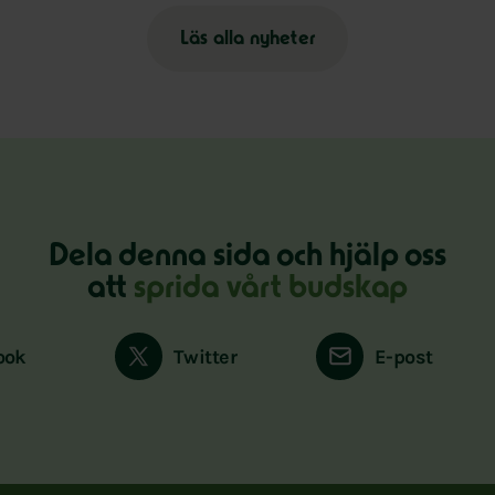
Läs alla nyheter
Dela denna sida och hjälp oss
att
sprida vårt budskap
ook
Twitter
E-post