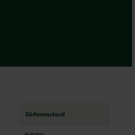
.
Södermanland
Hoppa
över
Nyheter