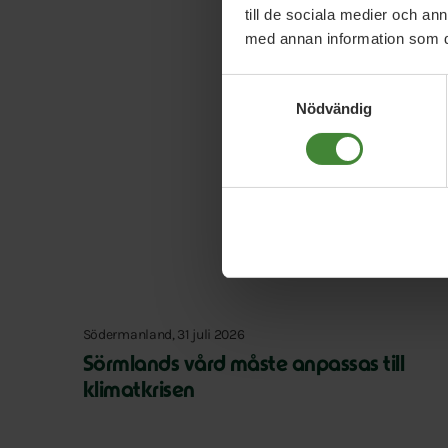
till de sociala medier och a
med annan information som du 
Samtyckesval
Nödvändig
Södermanland, 31 juli 2026
Sörmlands vård måste anpassas till
klimatkrisen