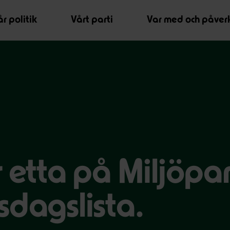
r politik
Vårt parti
Var med och påver
 etta på Miljöpar
sdagslista.