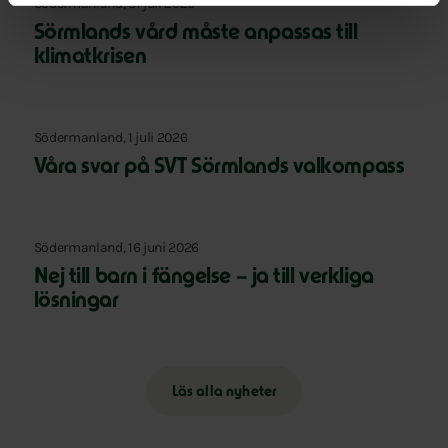
Södermanland, 31 juli 2026
Sörmlands vård måste anpassas till
klimatkrisen
Södermanland, 1 juli 2026
Våra svar på SVT Sörmlands valkompass
Södermanland, 16 juni 2026
Nej till barn i fängelse – ja till verkliga
lösningar
Läs alla nyheter