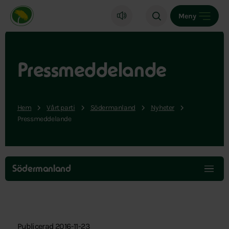
Miljöpartiet de gröna, startsida
Meny
Pressmeddelande
Hem
Vårt parti
Södermanland
Nyheter
Pressmeddelande
Hoppa
över
Södermanland
menyn
Publicerad 2016-11-23