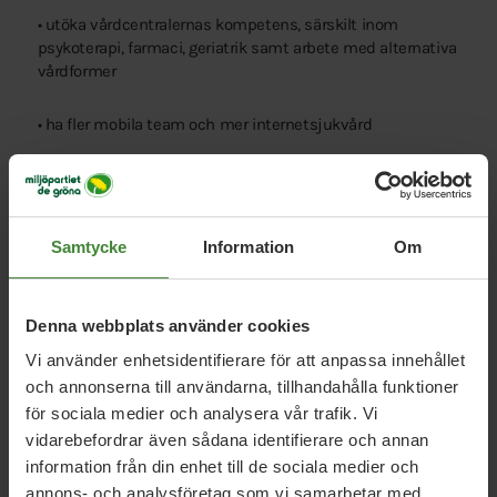
• utöka vårdcentralernas kompetens, särskilt inom
psykoterapi, farmaci, geriatrik samt arbete med alternativa
vårdformer
• ha fler mobila team och mer internetsjukvård
• öka förskrivningen av fysisk aktivitet på recept (FAR)
• öka fokus på kvinnors sjukdomar och symptom
Samtycke
Information
Om
• HBTQ-certifiera alla landstingets verksamheter
Denna webbplats använder cookies
• tillvarata de språkkunskaper som finns bland våra
Vi använder enhetsidentifierare för att anpassa innehållet
anställda
och annonserna till användarna, tillhandahålla funktioner
för sociala medier och analysera vår trafik. Vi
• bygga ut stödet till personer med missbruksproblematik
genom bland annat sprutbytesprogram.
vidarebefordrar även sådana identifierare och annan
information från din enhet till de sociala medier och
annons- och analysföretag som vi samarbetar med.