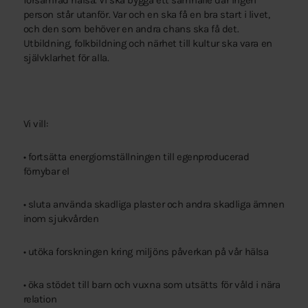
försämrad hälsa. Vi ska bygga ett samhälle där ingen
person står utanför. Var och en ska få en bra start i livet,
och den som behöver en andra chans ska få det.
Utbildning, folkbildning och närhet till kultur ska vara en
självklarhet för alla.
Vi vill:
• fortsätta energiomställningen till egenproducerad
förnybar el
• sluta använda skadliga plaster och andra skadliga ämnen
inom sjukvården
• utöka forskningen kring miljöns påverkan på vår hälsa
• öka stödet till barn och vuxna som utsätts för våld i nära
relation