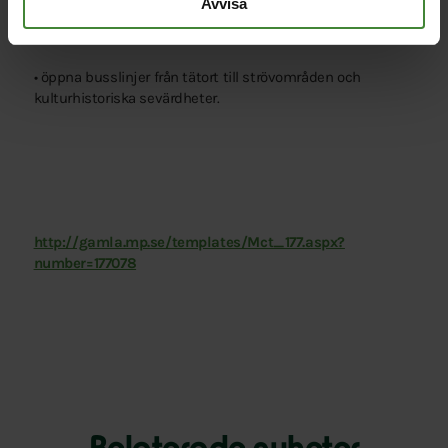
Avvisa
• förenkla biljettsystemet för resor mellan länen
• öppna busslinjer från tätort till strövområden och
kulturhistoriska sevärdheter.
http://gamla.mp.se/templates/Mct_177.aspx?
number=177078