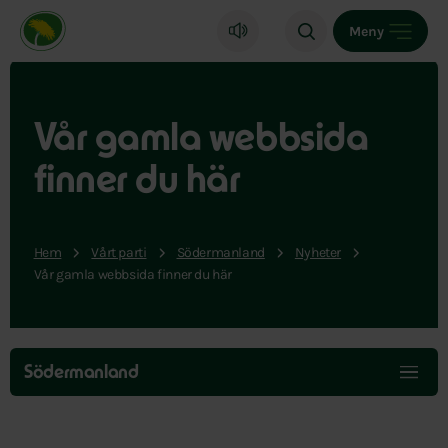
Miljöpartiet de gröna, startsida
Meny
Vår gamla webbsida
finner du här
Hem
Vårt parti
Södermanland
Nyheter
Vår gamla webbsida finner du här
Hoppa
över
Södermanland
menyn