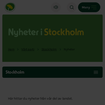
Miljöpartiet de gröna, startsida
Meny
Nyheter i
Stockholm
Hem
Vårt parti
Stockholm
Nyheter
Hoppa
över
Stockholm
menyn
Här hittar du nyheter från vår del av landet.