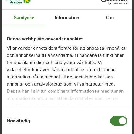
Visa resultat
Samtycke
Information
Om
Stockholm, 26 juni 2026
Denna webbplats använder cookies
Stockholms gröna våg håller i sig
Vi använder enhetsidentifierare för att anpassa innehållet
och annonserna till användarna, tillhandahålla funktioner
för sociala medier och analysera vår trafik. Vi
Stockholm, 25 juni 2026
vidarebefordrar även sådana identifierare och annan
Miljöpartiet vill riva upp Stockholms
information från din enhet till de sociala medier och
bostadsmål
annons- och analysföretag som vi samarbetar med.
Dessa kan i sin tur kombinera informationen med annan
information som du har tillhandahållit eller som de har
samlat in när du har använt deras tjänster.
Stockholm, 25 juni 2026
Stockholm stärker arbetet för hbtqi-
Samtyckesval
Nödvändig
personers rättigheter