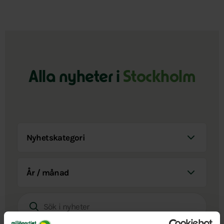
Alla nyheter i
Stockholm
Nyhetskategori
År / Månad
Sök i nyheter