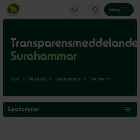
Miljöpartiet de gröna, startsida
Meny
Transparensmeddelande
Surahammar
Hem
Vårt parti
Surahammar
Transparens
Hoppa
över
Surahammar
menyn