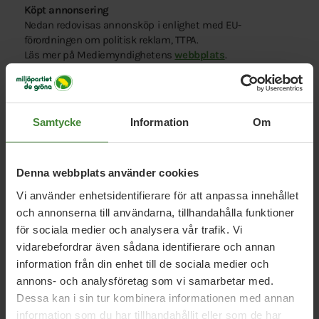
Köpt annonsering
Nedan redovisas annonsköp i enlighet med EU-
förordningen om politisk reklam, TTPA.
Läs mer på Mediemyndighetens
webbplats
.
Miljöpartiet i Surahammar köper annonsering både mellan
och inför val för att sprida vår politik och våra budskap.
Nedan redovisad annonsering är bekostad av Miljöpartiet i
Surahammar. Annonseringen bekostas av partiets egna
Samtycke
Information
Om
medel.
Aktuell annonsering
Denna webbplats använder cookies
(Bolag; typ av annonsering; tidsperiod, målgrupp, geografi,
budget)
Vi använder enhetsidentifierare för att anpassa innehållet
och annonserna till användarna, tillhandahålla funktioner
för sociala medier och analysera vår trafik. Vi
vidarebefordrar även sådana identifierare och annan
information från din enhet till de sociala medier och
annons- och analysföretag som vi samarbetar med.
Dessa kan i sin tur kombinera informationen med annan
information som du har tillhandahållit eller som de har