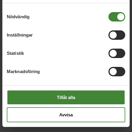
samlat in när du har använt deras tjänster.
Främja samåkning som kompletterar
Samtyckesval
kollektivtrafiken.
Nödvändig
Beredskap
Inställningar
Säkra möjligheten till lokal livsmedelsproduktion
och stärka kommunens självförsörjningsförmåga.
Statistik
Öka andelen lokalproducerad mat i kök och skolor.
Höja beredskapen för att kunna hantera extrema
Marknadsföring
väderhändelser.
Hållbarhet
Tillåt alla
Främja återbruk för kommuninvånare och
kommunförvaltning.
Avvisa
Vatten och avlopp