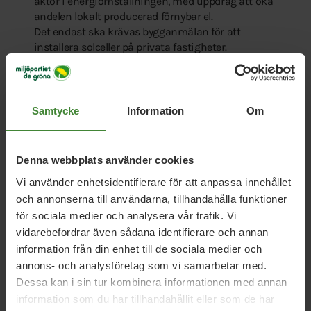
aktör i energiomställningen, med uppdrag att öka
andelen lokalt producerad förnybar el.
Det endast ska krävas bygganmälan för att
installera solceller på privata fastigheter.
Främja framväxten av energigemenskaper.
Infrastruktur
Samtycke
Information
Om
Kommunens invånare kan nå närmaste
kommunala servicepunkt (skola, vårdcentral,
Denna webbplats använder cookies
bibliotek, fritidsanläggning etc.) inom 30 minuter
Vi använder enhetsidentifierare för att anpassa innehållet
med ett fossilfritt transportsätt.
och annonserna till användarna, tillhandahålla funktioner
Det kommunala fastighetsbolagets hyresgäster har
för sociala medier och analysera vår trafik. Vi
tillgång till laddplatser för elbilar i anslutning till sitt
vidarebefordrar även sådana identifierare och annan
boende.
information från din enhet till de sociala medier och
Främja etablering av snabbladdare för båtar.
annons- och analysföretag som vi samarbetar med.
Dessa kan i sin tur kombinera informationen med annan
Utveckla möjligheterna till cykling med ett nätverk
information som du har tillhandahållit eller som de har
av cykelvägar, bygdevägar och andra lösningar.