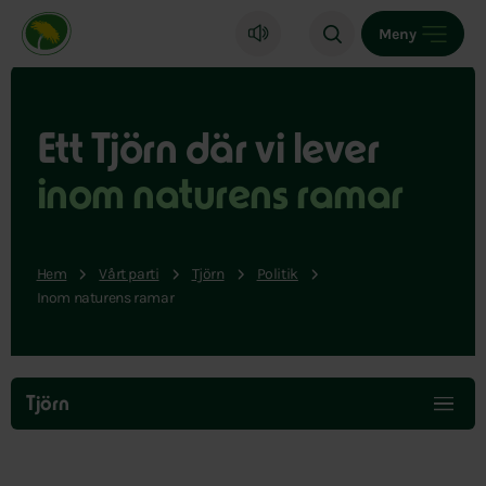
Miljöpartiet de gröna, startsida
Meny
Ett Tjörn där vi lever
inom naturens ramar
Hem
Vårt parti
Tjörn
Politik
Inom naturens ramar
Hoppa
över
Tjörn
menyn