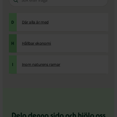
Där alla är med
D
Hållbar ekonomi
H
Inom naturens ramar
I
Dela denna sida och hjälp oss