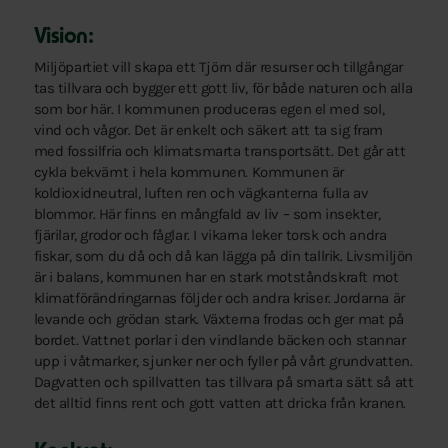
Vision:
Miljöpartiet vill skapa ett Tjörn där resurser och tillgångar
tas tillvara och bygger ett gott liv, för både naturen och alla
som bor här. I kommunen produceras egen el med sol,
vind och vågor. Det är enkelt och säkert att ta sig fram
med fossilfria och klimatsmarta transportsätt. Det går att
cykla bekvämt i hela kommunen. Kommunen är
koldioxidneutral, luften ren och vägkanterna fulla av
blommor. Här finns en mångfald av liv – som insekter,
fjärilar, grodor och fåglar. I vikarna leker torsk och andra
fiskar, som du då och då kan lägga på din tallrik. Livsmiljön
är i balans, kommunen har en stark motståndskraft mot
klimatförändringarnas följder och andra kriser. Jordarna är
levande och grödan stark. Växterna frodas och ger mat på
bordet. Vattnet porlar i den vindlande bäcken och stannar
upp i våtmarker, sjunker ner och fyller på vårt grundvatten.
Dagvatten och spillvatten tas tillvara på smarta sätt så att
det alltid finns rent och gott vatten att dricka från kranen.