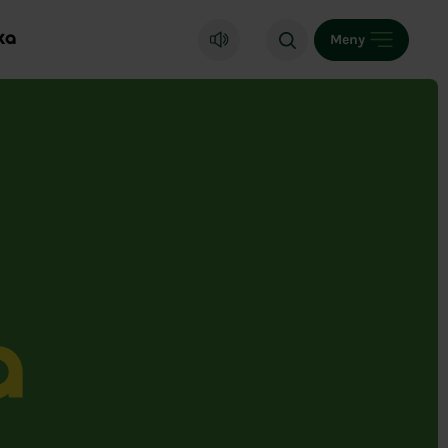
ka
Meny
a