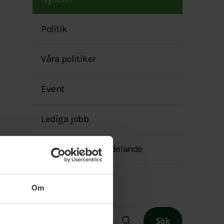
menyn
Politik
Våra politiker
Event
Lediga jobb
Transparensmeddelande
Om
Fritext
Sök