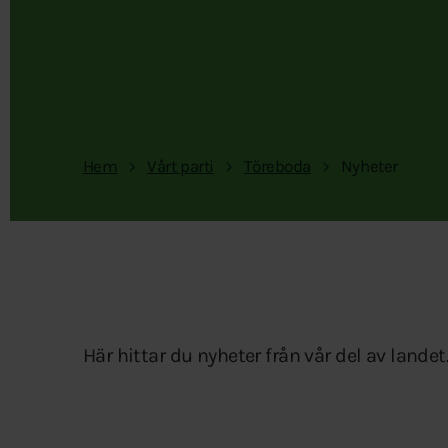
Hem
Vårt parti
Töreboda
Nyheter
Här hittar du nyheter från vår del av landet