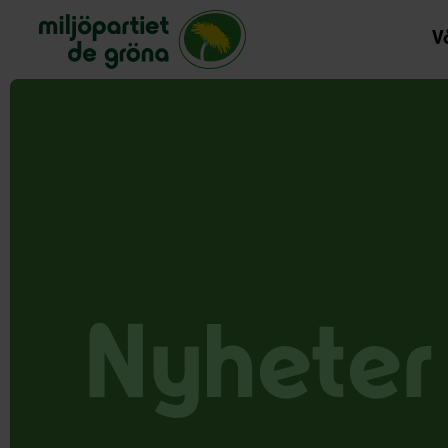
Miljöpartiet de gröna, startsida
Vå
Nyheter