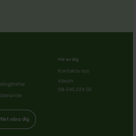
Hör av dig
Kontakta oss
Växeln
redogörelse
08-545 224 50
ddelande
rtiet nära dig