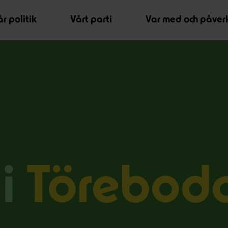
r politik
Vårt parti
Var med och påver
 i
Törebod