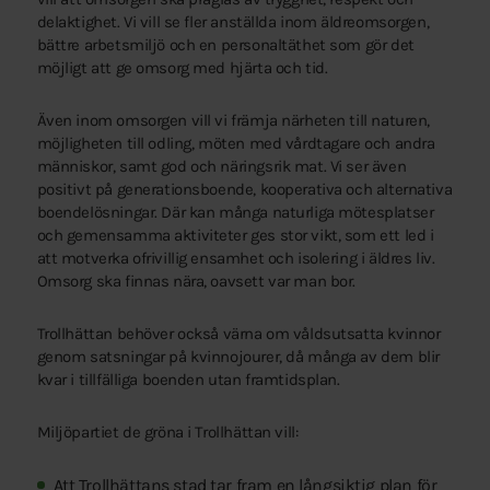
delaktighet. Vi vill se fler anställda inom äldreomsorgen,
bättre arbetsmiljö och en personaltäthet som gör det
möjligt att ge omsorg med hjärta och tid.
Även inom omsorgen vill vi främja närheten till naturen,
möjligheten till odling, möten med vårdtagare och andra
människor, samt god och näringsrik mat. Vi ser även
positivt på generationsboende, kooperativa och alternativa
boendelösningar. Där kan många naturliga mötesplatser
och gemensamma aktiviteter ges stor vikt, som ett led i
att motverka ofrivillig ensamhet och isolering i äldres liv.
Omsorg ska finnas nära, oavsett var man bor.
Trollhättan behöver också värna om våldsutsatta kvinnor
genom satsningar på kvinnojourer, då många av dem blir
kvar i tillfälliga boenden utan framtidsplan.
Miljöpartiet de gröna i Trollhättan vill:
Att Trollhättans stad tar fram en långsiktig plan för