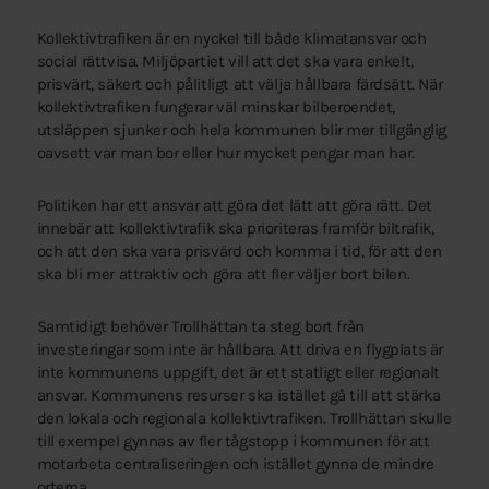
Kollektivtrafiken är en nyckel till både klimatansvar och
social rättvisa. Miljöpartiet vill att det ska vara enkelt,
prisvärt, säkert och pålitligt att välja hållbara färdsätt. När
kollektivtrafiken fungerar väl minskar bilberoendet,
utsläppen sjunker och hela kommunen blir mer tillgänglig
oavsett var man bor eller hur mycket pengar man har.
Politiken har ett ansvar att göra det lätt att göra rätt. Det
innebär att kollektivtrafik ska prioriteras framför biltrafik,
och att den ska vara prisvärd och komma i tid, för att den
ska bli mer attraktiv och göra att fler väljer bort bilen.
Samtidigt behöver Trollhättan ta steg bort från
investeringar som inte är hållbara. Att driva en flygplats är
inte kommunens uppgift, det är ett statligt eller regionalt
ansvar. Kommunens resurser ska istället gå till att stärka
den lokala och regionala kollektivtrafiken. Trollhättan skulle
till exempel gynnas av fler tågstopp i kommunen för att
motarbeta centraliseringen och istället gynna de mindre
orterna.