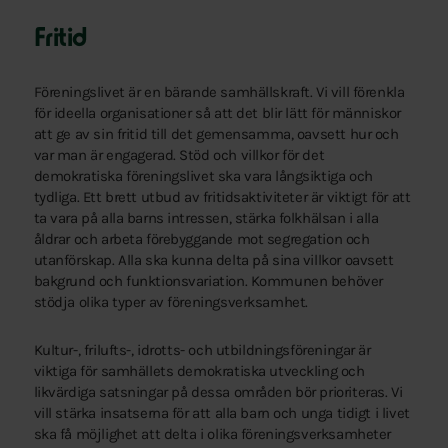
Fritid
Föreningslivet är en bärande samhällskraft. Vi vill förenkla
för ideella organisationer så att det blir lätt för människor
att ge av sin fritid till det gemensamma, oavsett hur och
var man är engagerad. Stöd och villkor för det
demokratiska föreningslivet ska vara långsiktiga och
tydliga. Ett brett utbud av fritidsaktiviteter är viktigt för att
ta vara på alla barns intressen, stärka folkhälsan i alla
åldrar och arbeta förebyggande mot segregation och
utanförskap. Alla ska kunna delta på sina villkor oavsett
bakgrund och funktionsvariation. Kommunen behöver
stödja olika typer av föreningsverksamhet.
Kultur-, frilufts-, idrotts- och utbildningsföreningar är
viktiga för samhällets demokratiska utveckling och
likvärdiga satsningar på dessa områden bör prioriteras. Vi
vill stärka insatserna för att alla barn och unga tidigt i livet
ska få möjlighet att delta i olika föreningsverksamheter