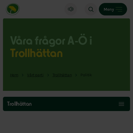
Miljöpartiet de gröna, startsida
Meny
Våra frågor A-Ö i
Trollhättan
Hem
Vårt parti
Trollhättan
Politik
Hoppa
över
Trollhättan
menyn