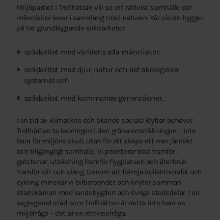
Miljöpartiet i Trollhättan vill se ett rättvist samhälle där
människor lever i samklang med naturen. Vår vision bygger
på tre grundläggande solidariteter:
solidaritet med världens alla människor,
solidaritet med djur, natur och det ekologiska
systemet och
solidaritet med kommande generationer.
I en tid av klimatkris och ökande sociala klyftor behöver
Trollhättan ta ledningen i den gröna omställningen – inte
bara för miljöns skull, utan för att skapa ett mer jämlikt
och tillgängligt samhälle. Vi prioriterar träd framför
gatstenar, utbildning framför flygplatsen och återbruk
framför slit och släng. Genom att främja kollektivtrafik och
cykling minskar vi bilberoendet och knyter samman
stadskärnan med landsbygden och övriga stadsdelar. I en
segregerad stad som Trollhättan är detta inte bara en
miljöfråga – det är en rättvisefråga.