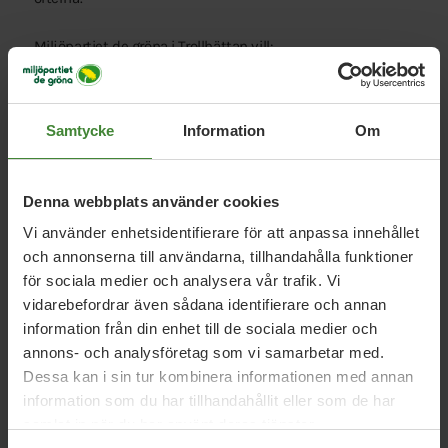
Miljöpartiet de gröna i Trollhättan vill:
Att Trollhättan prioriterar gång, cykel och
kollektivtrafik framför biltrafik (till exempel genom
Samtycke
Information
Om
att göra Strandgatan bilfri, stoppa översynen som
syftar till att underlätta biltrafik i centrum och
snabba på omställningen till ett trafiksystem där
Denna webbplats använder cookies
bilen inte är förstahandsvalet för korta resor).
Vi använder enhetsidentifierare för att anpassa innehållet
Att Trollhättan inför kostnadsfria kollektivtrafikkort
och annonserna till användarna, tillhandahålla funktioner
upp till 19 år för att skapa jämlika förutsättningar
för sociala medier och analysera vår trafik. Vi
och göra hela staden tillgänglig.
vidarebefordrar även sådana identifierare och annan
Att Trollhättan avslutar kommunens ekonomiska
information från din enhet till de sociala medier och
stöd och delägarskap i flygplatsen eftersom flygtrafik
annons- och analysföretag som vi samarbetar med.
inte är ett kommunalt ansvar och inte bidrar till en
Dessa kan i sin tur kombinera informationen med annan
hållbar framtid.
information som du har tillhandahållit eller som de har
Att Trollhättan stärker kollektivtrafiken på
samlat in när du har använt deras tjänster.
landsbygden, genom att planera för tågstopp i