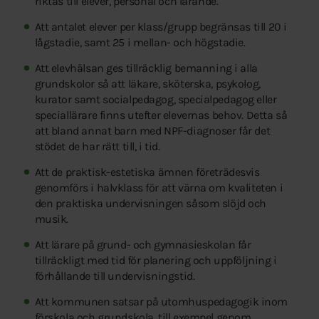
riktas till elever, personal och lärande.
Att antalet elever per klass/grupp begränsas till 20 i
lågstadie, samt 25 i mellan- och högstadie.
Att elevhälsan ges tillräcklig bemanning i alla
grundskolor så att läkare, sköterska, psykolog,
kurator samt socialpedagog, specialpedagog eller
speciallärare finns utefter elevernas behov. Detta så
att bland annat barn med NPF-diagnoser får det
stödet de har rätt till, i tid.
Att de praktisk-estetiska ämnen företrädesvis
genomförs i halvklass för att värna om kvaliteten i
den praktiska undervisningen såsom slöjd och
musik.
Att lärare på grund- och gymnasieskolan får
tillräckligt med tid för planering och uppföljning i
förhållande till undervisningstid.
Att kommunen satsar på utomhuspedagogik inom
förskola och grundskola, till exempel genom