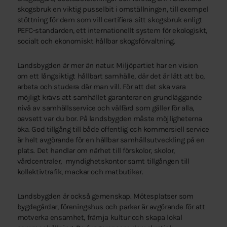
skogsbruk en viktig pusselbit i omställningen, till exempel
stöttning för dem som vill certifiera sitt skogsbruk enligt
PEFC-standarden, ett internationellt system för ekologiskt,
socialt och ekonomiskt hållbar skogsförvaltning.
Landsbygden är mer än natur. Miljöpartiet har en vision
om ett långsiktigt hållbart samhälle, där det är lätt att bo,
arbeta och studera där man vill. För att det ska vara
möjligt krävs att samhället garanterar en grundläggande
nivå av samhällsservice och välfärd som gäller för alla,
oavsett var du bor. På landsbygden måste möjligheterna
öka. God tillgång till både offentlig och kommersiell service
är helt avgörande för en hållbar samhällsutveckling på en
plats. Det handlar om närhet till förskolor, skolor,
vårdcentraler, myndighetskontor samt tillgången till
kollektivtrafik, mackar och matbutiker.
Landsbygden är också gemenskap. Mötesplatser som
bygdegårdar, föreningshus och parker är avgörande för att
motverka ensamhet, främja kultur och skapa lokal