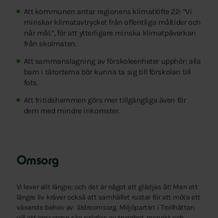
Att kommunen antar regionens klimatlöfte 22: “Vi
minskar klimatavtrycket från offentliga måltider och
når mål.”, för att ytterligare minska klimatpåverkan
från skolmaten.
Att sammanslagning av förskoleenheter upphör; alla
barn i tätorterna bör kunna ta sig till förskolan till
fots.
Att fritidshemmen görs mer tillgängliga även för
dem med mindre inkomster.
Omsorg
Vi lever allt längre; och det är något att glädjas åt! Men ett
längre liv kräver också att samhället rustar för att möta ett
växande behov av äldreomsorg. Miljöpartiet i Trollhättan
vill att omsorgen ska präglas av trygghet, respekt och