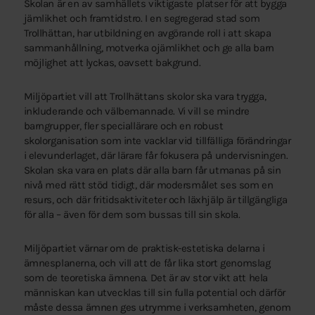
Skolan är en av samhällets viktigaste platser för att bygga
jämlikhet och framtidstro. I en segregerad stad som
Trollhättan, har utbildning en avgörande roll i att skapa
sammanhållning, motverka ojämlikhet och ge alla barn
möjlighet att lyckas, oavsett bakgrund.
Miljöpartiet vill att Trollhättans skolor ska vara trygga,
inkluderande och välbemannade. Vi vill se mindre
barngrupper, fler speciallärare och en robust
skolorganisation som inte vacklar vid tillfälliga förändringar
i elevunderlaget, där lärare får fokusera på undervisningen.
Skolan ska vara en plats där alla barn får utmanas på sin
nivå med rätt stöd tidigt, där modersmålet ses som en
resurs, och där fritidsaktiviteter och läxhjälp är tillgängliga
för alla – även för dem som bussas till sin skola.
Miljöpartiet värnar om de praktisk-estetiska delarna i
ämnesplanerna, och vill att de får lika stort genomslag
som de teoretiska ämnena. Det är av stor vikt att hela
människan kan utvecklas till sin fulla potential och därför
måste dessa ämnen ges utrymme i verksamheten, genom