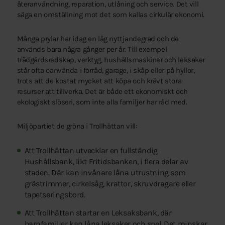
återanvändning, reparation, utlåning och service. Det vill
säga en omställning mot det som kallas cirkulär ekonomi.
Många prylar har idag en låg nyttjandegrad och de
används bara några gånger per år. Till exempel
trädgårdsredskap, verktyg, hushållsmaskiner och leksaker
står ofta oanvända i förråd, garage, i skåp eller på hyllor,
trots att de kostat mycket att köpa och krävt stora
resurser att tillverka. Det är både ett ekonomiskt och
ekologiskt slöseri, som inte alla familjer har råd med.
Miljöpartiet de gröna i Trollhättan vill:
Att Trollhättan utvecklar en fullständig
Hushållsbank, likt Fritidsbanken, i flera delar av
staden. Där kan invånare låna utrustning som
grästrimmer, cirkelsåg, krattor, skruvdragare eller
tapetseringsbord.
Att Trollhättan startar en Leksaksbank, där
barnfamiljer kan låna leksaker och spel. Det minskar