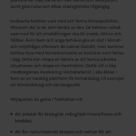
plantera fler träd, värna om vårt vatten och ekosystem,
samt göra natur och ätbar stadsgrönska tillgänglig.
Invånarna behöver vara med och forma klimatpolitiken,
eftersom det är de som berörs av den. De behöver också
vara med för att omställningen ska bli snabb, rättvis och
hållbar. Även barn och unga behöver ges en röst i klimat-
och miljöfrågor, eftersom de saknar rösträtt, men kommer
behöva leva med konsekvenserna av besluten som fattas
i dag. Detta kan skapa en känsla av att kunna påverka
situationen och skapa en framtidstro. Därför vill vi öka
medborgarnas involvering i klimatarbetet, i alla åldrar, i
form av en varaktig plattform för klimatdialog, till exempel
ett klimatrådslag och elevborgarråd.
Miljöpartiet de gröna i Trollhättan vill:
Att arbetet för biologisk mångfald intensifieras och
breddas.
Att fler naturreservat skapas och verkar för att