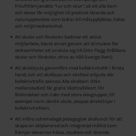
Friluftfrämjandets “I ur och skur”, så att alla barn
och elever får möjlighet till praktisk lärande och
naturupplevelser som bidrar till måluppfyllelse, hälsa
och miljömedvetenhet.
Att skolor och förskolor bedriver ett aktivt
miljöarbete, bland annat genom att stimulera fler
verksamheter att ansluta sig till Grön Flagg (Hållbara
skolor och förskolor, drivs av Håll Sverige Rent)
Att skolskjuts genomförs med kollektivtrafik i första
hand, och att skolbuss och skoltaxi erbjuds där
kollektivtrafik saknas. Alla skolbarn (från
mellanstadiet) får gratis Västtrafikkort. För
förbindelser och tider med stora elevgrupper, till
exempel inom Jämlik skola, skapas direktlinjer i
kollektivtrafiken.
Att införa schemalagd pedagogisk skollunch för att
skapa en välplanerad och integrerad måltid som
främjar elevernas hälsa, studiero och lärande.