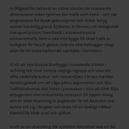
Vi ifrågasätter behovet av större slussar när nuvarande
dimensioner redan rymmer den trafik som finns – och när
prognoserna för ökade godsvolymer och större fartyg
saknar trovärdig grund. Sjöfarten är förvisso ett energisnålt
transportsystem, framförallt i interkontinental
containertrafik. Men vi ska inte bygga för ökad trafik av
bulkgods för fossilt gödsel, bränsle eller kalhuggen skog,
utan för ett mera trafiksnålt samhälle i framtiden.
Vi vill att nya slussar återbyggs i nuvarande storlek i
befintlig led, med minsta möjliga ingrepp och utan att
offra värdefulla kultur- och naturmiljöer. För oss handlar
handlingskraft om att våga pröva argumenten och låta
Trollhättebornas röst höras i processen – inte att blint följa
antaganden eller industriella intressen. En öppen dialog
och en lokal förankring är avgörande för att besluten ska
kunna stå sig i längden och bidra till en verkligt hållbar
framtid för både stad och sjöfart.
Vi vill se en utveckling där sjöfarten fortsätter vara en del