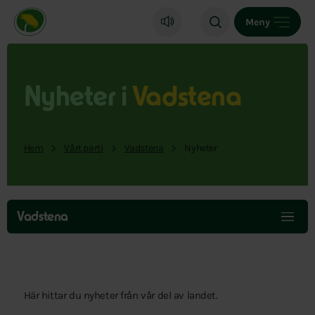
Miljöpartiet de gröna, startsida
Meny
Nyheter i
Vadstena
Hem
Vårt parti
Vadstena
Nyheter
Hoppa
över
Vadstena
menyn
Här hittar du nyheter från vår del av landet.