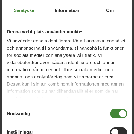
Visa resultat
Samtycke
Information
Om
Denna webbplats använder cookies
Vadstena, 10 mars 2026
Vi använder enhetsidentifierare för att anpassa innehållet
Lyckat besök med Rebecka Le Moine
och annonserna till användarna, tillhandahålla funktioner
för sociala medier och analysera vår trafik. Vi
vidarebefordrar även sådana identifierare och annan
Vadstena, 27 februari 2026
information från din enhet till de sociala medier och
Rebecka Le Moine till Vadstena 9 mars
annons- och analysföretag som vi samarbetar med.
Dessa kan i sin tur kombinera informationen med annan
information som du har tillhandahållit eller som de har
samlat in när du har använt deras tjänster.
Vadstena, 17 oktober 2025
Miljöpartiet i Vadstenas miljöpris 2025
Samtyckesval
Nödvändig
Inställningar