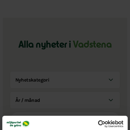
Alla nyheter i
Vadstena
Nyhetskategori
År / Månad
Sök i nyheter