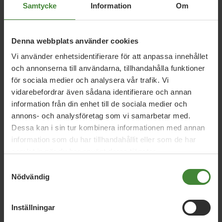
Samtycke
Information
Om
Denna webbplats använder cookies
Vi använder enhetsidentifierare för att anpassa innehållet
och annonserna till användarna, tillhandahålla funktioner
för sociala medier och analysera vår trafik. Vi
Dela denna sida och hjälp oss
vidarebefordrar även sådana identifierare och annan
att
sprida vårt budskap
information från din enhet till de sociala medier och
annons- och analysföretag som vi samarbetar med.
Dessa kan i sin tur kombinera informationen med annan
information som du har tillhandahållit eller som de har
samlat in när du har använt deras tjänster.
Samtyckesval
Nödvändig
Publicerad 2022-04-05
Inställningar