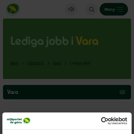
Miljöpartiet de gröna, startsida
Meny
Lediga jobb i
Vara
Hem
Vårt parti
Vara
Lediga jobb
Hoppa
över
Vara
menyn
Här hittar du lediga jobb i vår del av landet.