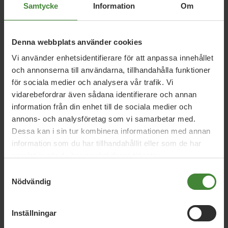
Samtycke
Information
Om
Denna webbplats använder cookies
Vi använder enhetsidentifierare för att anpassa innehållet
och annonserna till användarna, tillhandahålla funktioner
för sociala medier och analysera vår trafik. Vi
Dela denna sida och hjälp oss
vidarebefordrar även sådana identifierare och annan
att
sprida vårt budskap
information från din enhet till de sociala medier och
annons- och analysföretag som vi samarbetar med.
Dessa kan i sin tur kombinera informationen med annan
information som du har tillhandahållit eller som de har
samlat in när du har använt deras tjänster.
Samtyckesval
Nödvändig
Publicerad 2022-04-05
Inställningar