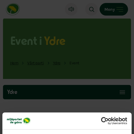
Miljöpartiet de gröna, startsida
Meny
Event i
Ydre
Hem
Vårt parti
Ydre
Event
Hoppa
över
Ydre
menyn
Här hittar du events från vår del av landet.