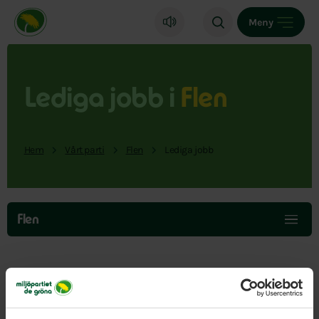
Miljöpartiet de gröna, startsida
Meny
Lediga jobb i
Flen
Hem
Vårt parti
Flen
Lediga jobb
Hoppa
över
Flen
menyn
Här hittar du lediga jobb i vår del av landet.