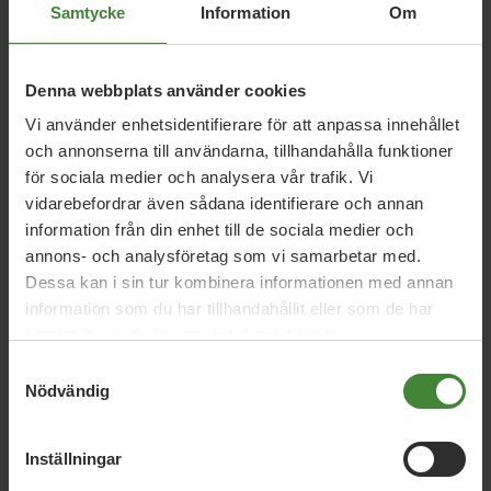
Samtycke
Information
Om
Denna webbplats använder cookies
Vi använder enhetsidentifierare för att anpassa innehållet
och annonserna till användarna, tillhandahålla funktioner
för sociala medier och analysera vår trafik. Vi
Dela denna sida och hjälp oss
vidarebefordrar även sådana identifierare och annan
att
sprida vårt budskap
information från din enhet till de sociala medier och
annons- och analysföretag som vi samarbetar med.
Dessa kan i sin tur kombinera informationen med annan
information som du har tillhandahållit eller som de har
samlat in när du har använt deras tjänster.
Samtyckesval
Nödvändig
Publicerad 2022-04-05
Inställningar