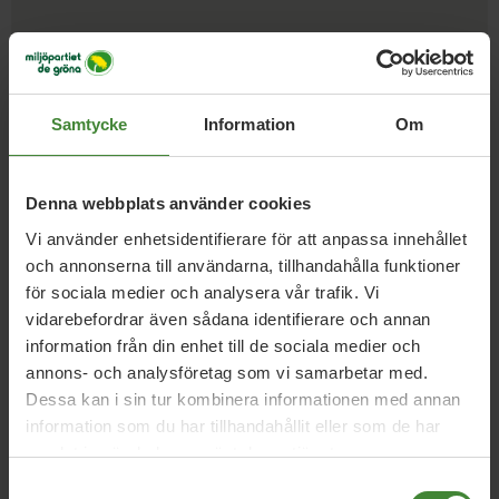
Vi har svaren på dina
frågor
Samtycke
Information
Om
Sök
efter
fråga:
Denna webbplats använder cookies
Vi använder enhetsidentifierare för att anpassa innehållet
Badhus
Bostäder
och annonserna till användarna, tillhandahålla funktioner
B
för sociala medier och analysera vår trafik. Vi
vidarebefordrar även sådana identifierare och annan
information från din enhet till de sociala medier och
Cykla
C
annons- och analysföretag som vi samarbetar med.
Dessa kan i sin tur kombinera informationen med annan
information som du har tillhandahållit eller som de har
Demokrati
D
samlat in när du har använt deras tjänster.
Samtyckesval