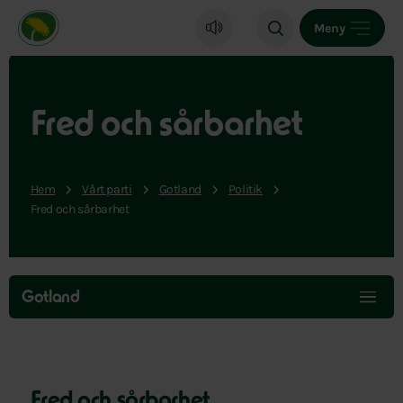
Miljöpartiet de gröna, startsida
Meny
Fred och sårbarhet
Hem
Vårt parti
Gotland
Politik
Fred och sårbarhet
Hoppa
över
Gotland
menyn
Fred och sårbarhet