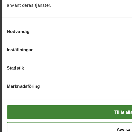
använt deras tjänster.
Information
Samtyckesval
Nödvändig
Hör av dig
Inställningar
Vi använder
cookies
för att ge dig en
© 2025 Miljöpartiet
Statistik
bättre upplevelse.
Marknadsföring
Tillåt all
Avvisa