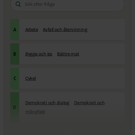
fråga:
Arbete
Avfall och återvinning
A
Bygga och bo
Bättre mat
B
Cykel
C
Demokrati och dialog
Demokrati och
D
mångfald