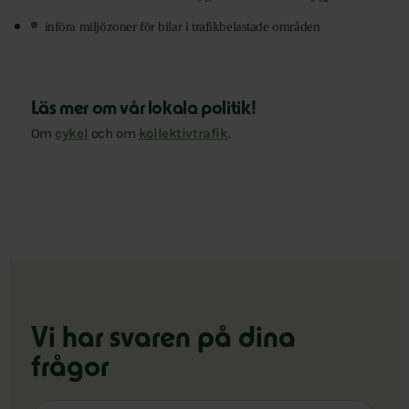
införa miljözoner för bilar i trafikbelastade områden
Läs mer om vår lokala politik!
Om
cykel
och om
kollektivtrafik
.
Vi har svaren på dina
frågor
Sök
efter