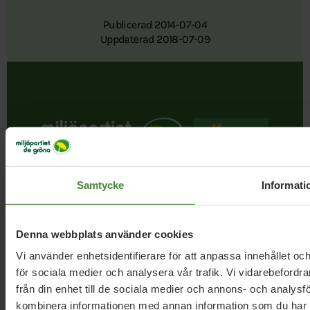
Publicerad 2014-07-04
Uppdaterad 2018-07-09
Samtycke
Informati
I september 1981 bildades Miljöpartiet. Att ett parti satte
miljön främst var helt nytt. Det är det fortfarande. När
besluten ska fattas – då finns bara ett Miljöparti. Och ju
Denna webbplats använder cookies
starkare vi blir, desto mer kan vi uträtta.
Vi använder enhetsidentifierare för att anpassa innehållet och
för sociala medier och analysera vår trafik. Vi vidarebefordr
från din enhet till de sociala medier och annons- och analys
Följ oss
kombinera informationen med annan information som du har til