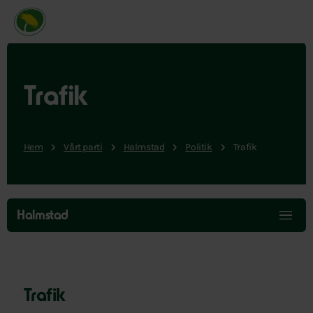
Miljöpartiet de gröna, startsida
Trafik
Hem
Vårt parti
Halmstad
Politik
Trafik
Hoppa
över
Halmstad
menyn
Trafik