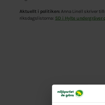
Aktuellt i politiken:
Anna Linell skriver t
riksdagslistorna:
SD i Hylte undergräver