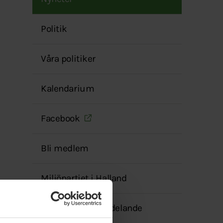
menyn
Politik
Våra politiker
Kalendarium
Facebook
Bli medlem
Miljöpartiet i Halland
Transparensmeddelande