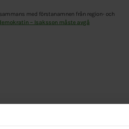
illsammans med förstanamnen från region- och
 demokratin – Isaksson måste avgå