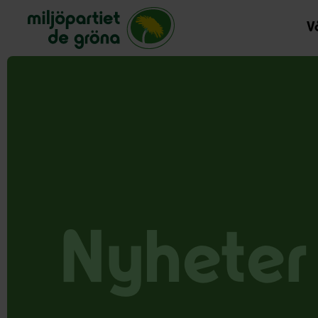
Miljöpartiet de gröna, startsida
Vå
Nyheter