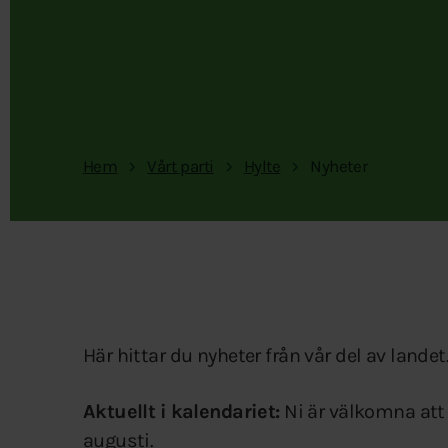
Hem
Vårt parti
Hylte
Nyheter
Här hittar du nyheter från vår del av landet
Aktuellt i kalendariet:
Ni är välkomna at
augusti.