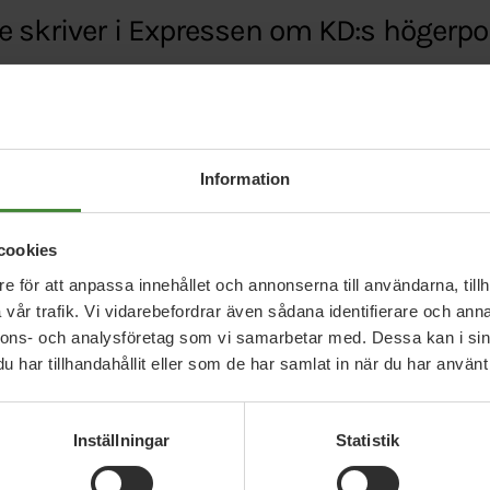
e skriver i Expressen om KD:s högerp
pressen.se/debatt/busch-thor-valjer-sd-framfor
PUeNrZg_qzJ3rvIKBLpO5XWSx6Ra1zeQTtLve9Xmr
Information
cookies
e för att anpassa innehållet och annonserna till användarna, tillh
vår trafik. Vi vidarebefordrar även sådana identifierare och anna
nnons- och analysföretag som vi samarbetar med. Dessa kan i sin
har tillhandahållit eller som de har samlat in när du har använt 
Relaterade nyheter
Inställningar
Statistik