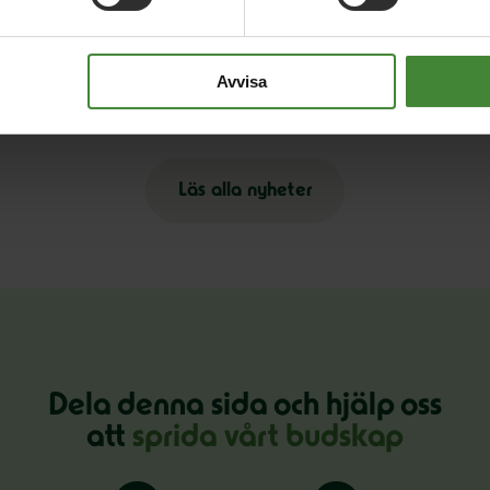
23 maj 2026
27
Sverige behöver färre fattiga barn – inte
M
Avvisa
fler miljardärer
i
Läs alla nyheter
Dela denna sida och hjälp oss
att
sprida vårt budskap