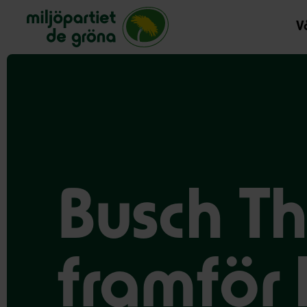
Miljöpartiet de gröna, startsida
Vå
Busch Th
framför