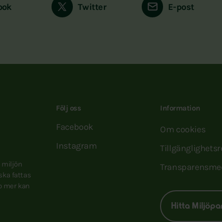
ook
Twitter
E-post
Följ oss
Information
Facebook
Om cookies
Instagram
Tillgänglighets
e miljön
Transparensme
 ska fattas
to mer kan
Hitta Miljöpa