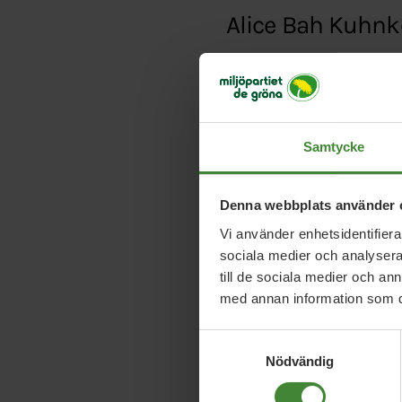
Alice Bah Kuhnk
Typ:
Debattartikel
Länk:
https://www.ex
fbclid=IwAR14BbOB
Samtycke
Denna webbplats använder 
Vi använder enhetsidentifierar
sociala medier och analysera 
till de sociala medier och a
med annan information som du 
Samtyckesval
Nödvändig