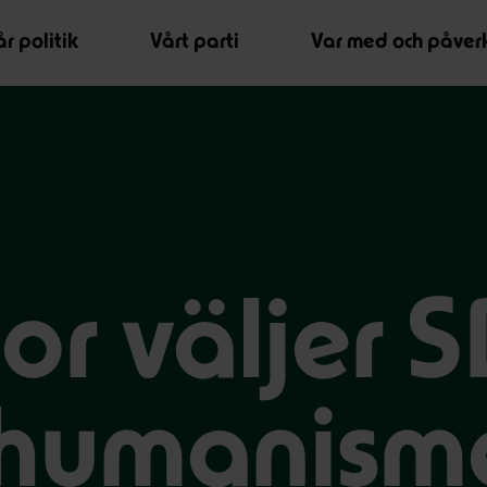
r politik
Vårt parti
Var med och påver
or väljer 
 humanism