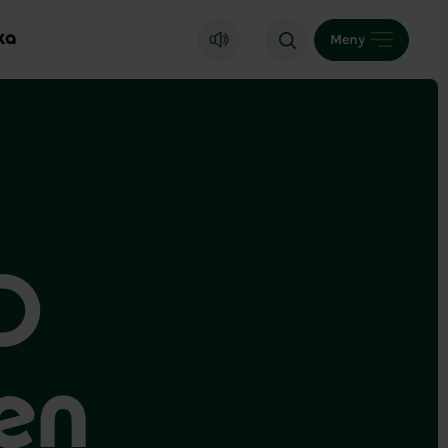
ka
Meny
SD
en