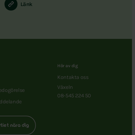
Länk
Hör av dig
Kontakta oss
Växeln
redogörelse
08-545 224 50
ddelande
rtiet nära dig