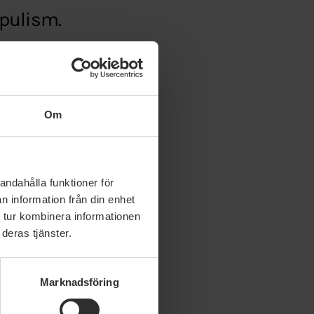
opulism.
-humanismen/?
BcSNZe-w2A
Om
andahålla funktioner för
n information från din enhet
 tur kombinera informationen
deras tjänster.
Marknadsföring