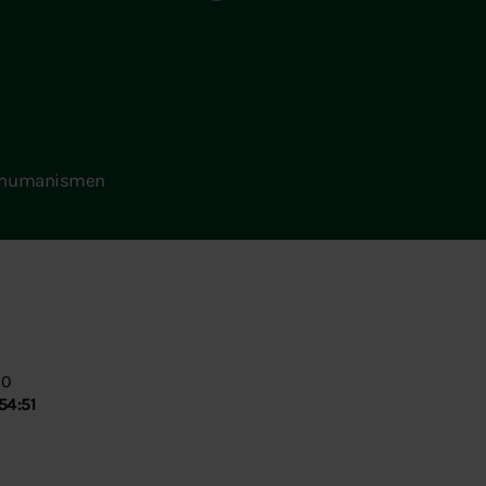
ör humanismen
00
54:51