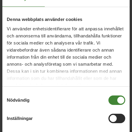
och mellan olika färdsätt, och att informationen blir
lättillgänglig och begriplig för konsumenter. Trafikanalys
ska även analysera och lämna förslag på hur ett krav på
Denna webbplats använder cookies
obligatorisk klimatdeklaration kan införas, samt vilka
kommersiella aktörer som bör omfattas.
Vi använder enhetsidentifierare för att anpassa innehållet
och annonserna till användarna, tillhandahålla funktioner
Konsumentverket, Naturvårdsverket, Statens
för sociala medier och analysera vår trafik. Vi
Energimyndighet och Transportstyrelsen ska bistå
vidarebefordrar även sådana identifierare och annan
Trafikanalys inom sina respektive ansvarsområden.
information från din enhet till de sociala medier och
annons- och analysföretag som vi samarbetar med.
Uppdraget ska redovisas senast den 30 april 2020.
Dessa kan i sin tur kombinera informationen med annan
information som du har tillhandahållit eller som de har
samlat in när du har använt deras tjänster.
Samtyckesval
Nödvändig
Inställningar
Relaterade nyheter