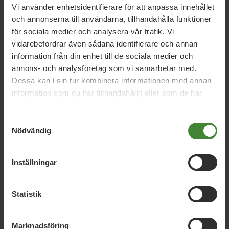
Vi använder enhetsidentifierare för att anpassa innehållet
och annonserna till användarna, tillhandahålla funktioner
1 juni 2023
för sociala medier och analysera vår trafik. Vi
Per Bolunds tal på Järvaveckan
vidarebefordrar även sådana identifierare och annan
information från din enhet till de sociala medier och
annons- och analysföretag som vi samarbetar med.
8 september 2021
Dessa kan i sin tur kombinera informationen med annan
Nu ska vi bygga mer hållbara och
information som du har tillhandahållit eller som de har
klimatsmarta samhällen
samlat in när du har använt deras tjänster.
Samtyckesval
Nödvändig
Läs alla nyheter
Inställningar
Statistik
Marknadsföring