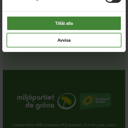
Dela denna sida och hjälp oss
att
sprida vårt budskap
Tillåt alla
Avvisa
I september 1981 bildades Miljöpartiet. Att ett parti satte