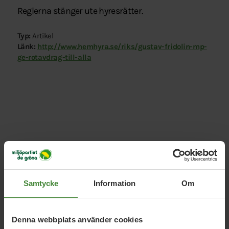
Reglerna stänger ute hyresrätter.
Typ:
Artikel
Länk:
http://www.hemhyra.se/riks/gustav-fridolin-mp-
ge-rotavdrag-till-alla
Relaterade nyheter
Samtycke
Information
Om
1 juni 2023
MP:s krispaket för bostadsmarknaden
Denna webbplats använder cookies