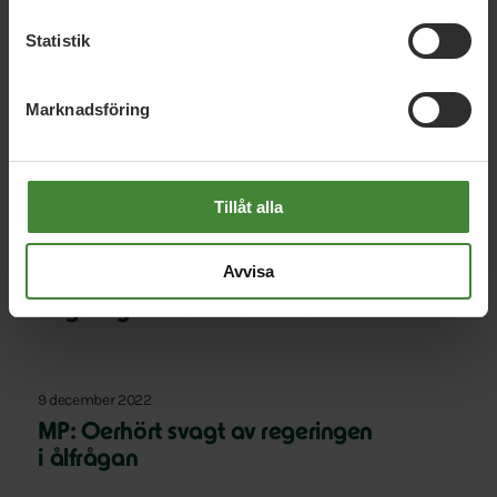
Relaterade nyheter
Statistik
Marknadsföring
23 mars 2023
Förbjud greenwashing och stärk
konsumentens rätt att reparera
Tillåt alla
Avvisa
14 december 2022
Regeringen måste ta striden för vår natur
9 december 2022
MP: Oerhört svagt av regeringen
i ålfrågan