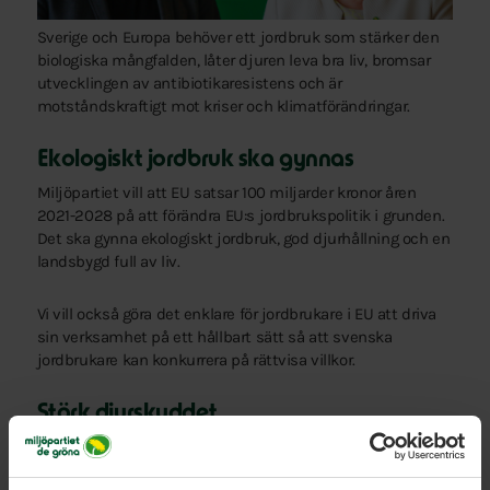
Sverige och Europa behöver ett jordbruk som stärker den
biologiska mångfalden, låter djuren leva bra liv, bromsar
utvecklingen av antibiotikaresistens och är
motståndskraftigt mot kriser och klimatförändringar.
Ekologiskt jordbruk ska gynnas
Miljöpartiet vill att EU satsar 100 miljarder kronor åren
2021-2028 på att förändra EU:s jordbrukspolitik i grunden.
Det ska gynna ekologiskt jordbruk, god djurhållning och en
landsbygd full av liv.
Vi vill också göra det enklare för jordbrukare i EU att driva
sin verksamhet på ett hållbart sätt så att svenska
jordbrukare kan konkurrera på rättvisa villkor.
Stärk djurskyddet
Miljöpartiet kräver också att minimikraven på hur djur får
behandlas inom EU höjs. Med ett bättre och starkare