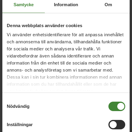
skydd för djuren kan vi också bromsa utvecklingen av
Samtycke
Information
Om
antibiotikaresistens, eftersom färre djur behöver
antibiotika om de behandlas bra.
Denna webbplats använder cookies
De EU-länder som inte lever upp till de krav som finns, och
till exempel inte låter grisar böka eller få ha kvar sina
Vi använder enhetsidentifierare för att anpassa innehållet
svansar, ska kunna få indraget bidrag. Lantbrukare som tar
och annonserna till användarna, tillhandahålla funktioner
ansvar för djuren ska gynnas.
för sociala medier och analysera vår trafik. Vi
vidarebefordrar även sådana identifierare och annan
Reparera natur
information från din enhet till de sociala medier och
Den här satsningen ska också bidra till att skydda
annons- och analysföretag som vi samarbetar med.
värdefull natur och stärka biologisk mångfald. Det gynnar
Dessa kan i sin tur kombinera informationen med annan
pollinerande insekter och säkrar tillgången till vatten. Vi
information som du har tillhandahållit eller som de har
behöver reparera den natur som människan har förstört.
samlat in när du har använt deras tjänster.
Samtyckesval
Nödvändig
Inställningar