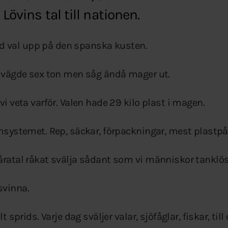
 Lövins tal till nationen.
 död val upp på den spanska kusten.
, vägde sex ton men såg ändå mager ut.
vi veta varför. Valen hade 29 kilo plast i magen.
rmsystemet. Rep, säckar, förpackningar, mest plastpå
åratal råkat svälja sådant som vi människor tanklöst
svinna.
lt sprids. Varje dag sväljer valar, sjöfåglar, fiskar, t