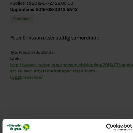
Publicerad 2016-07-27 22:00:00
Uppdaterad 2016-08-03 13:57:42
Bostäder
Peter Eriksson utser statlig samordnare
Typ:
Pressmeddelande
Länk:
http://www.regeringen.se/pressmeddelanden/2016/07/uppdr
att-se-over-arbetskraftskapaciteten-inom-
byggbranschen/