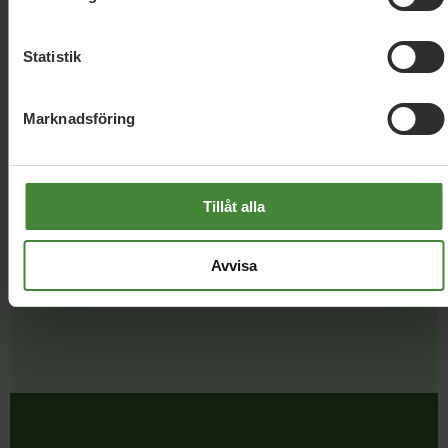
Statistik
Marknadsföring
Dela denna sida och hjälp oss
Tillåt alla
att
sprida vårt budskap
Avvisa