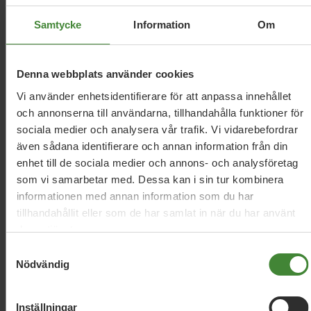
Relaterade nyheter
Samtycke
Information
Om
1 juni 2023
Denna webbplats använder cookies
MP:s krispaket för bostadsmarknaden
Vi använder enhetsidentifierare för att anpassa innehållet
och annonserna till användarna, tillhandahålla funktioner för
sociala medier och analysera vår trafik. Vi vidarebefordrar
1 juni 2023
även sådana identifierare och annan information från din
Per Bolunds tal på Järvaveckan
enhet till de sociala medier och annons- och analysföretag
som vi samarbetar med. Dessa kan i sin tur kombinera
informationen med annan information som du har
8 september 2021
tillhandahållit eller som de har samlat in när du har använt
Nu ska vi bygga mer hållbara och
deras tjänster.
klimatsmarta samhällen
Samtyckesval
Nödvändig
Inställningar
Läs alla nyheter