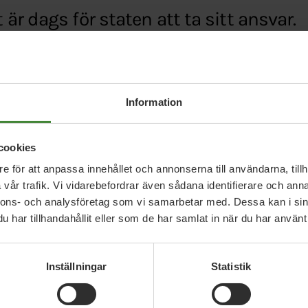
är dags för staten att ta sitt ansvar.
essen.se/nyheter/sa-vill-miljopartiet-lyfta-milj
Information
cookies
e för att anpassa innehållet och annonserna till användarna, tillh
vår trafik. Vi vidarebefordrar även sådana identifierare och anna
nnons- och analysföretag som vi samarbetar med. Dessa kan i sin
har tillhandahållit eller som de har samlat in när du har använt 
Relaterade nyheter
Inställningar
Statistik
1 juni 2023
8 