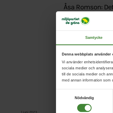
Åsa Romson: Det 
Typ:
Artikel
Länk:
http://www.expr
Samtycke
Denna webbplats använder 
Vi använder enhetsidentifierar
sociala medier och analysera 
till de sociala medier och a
med annan information som du 
Samtyckesval
Nödvändig
1 juni 2023