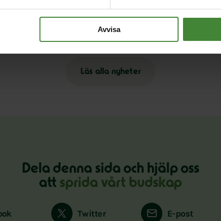
Per Bolunds tal på Järvaveckan
N
k
Avvisa
Läs alla nyheter
Dela denna sida och hjälp oss
att
sprida vårt budskap
ook
Twitter
E-post