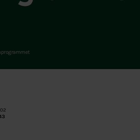
ljonprogrammet
:02
:43