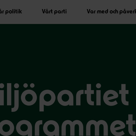
r politik
Vårt parti
Var med och påver
iljöpartiet
rogramme