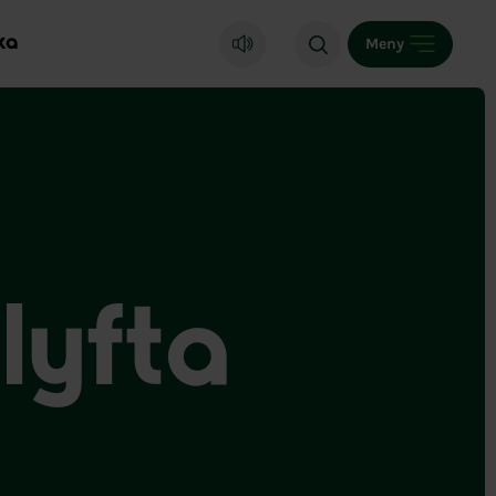
ka
Meny
 lyfta
t