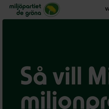
Miljöpartiet de gröna, startsida
Vå
Så vill M
miljonp