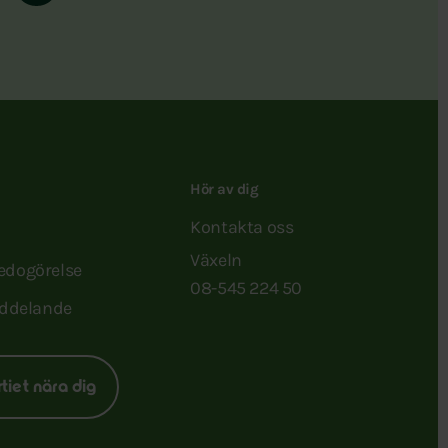
Hör av dig
Kontakta oss
Växeln
redogörelse
08-545 224 50
ddelande
rtiet nära dig