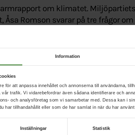
armrapport om klimatet. Miljöpartiets s
tt, Åsa Romson svarar på tre frågor om
Information
se/just-nu/vi-maste-satta-igang-direkt
cookies
e för att anpassa innehållet och annonserna till användarna, tillh
vår trafik. Vi vidarebefordrar även sådana identifierare och anna
nnons- och analysföretag som vi samarbetar med. Dessa kan i sin
har tillhandahållit eller som de har samlat in när du har använt 
Relaterade nyheter
Inställningar
Statistik