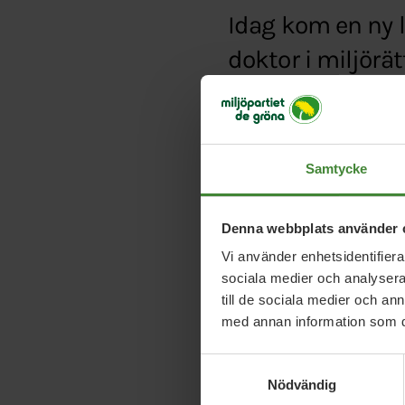
Idag kom en ny l
doktor i miljörä
egentligen mår.
Typ:
Artikel
Samtycke
Länk:
http://www.mp.
Denna webbplats använder 
Vi använder enhetsidentifierar
sociala medier och analysera 
till de sociala medier och a
med annan information som du 
Samtyckesval
Nödvändig