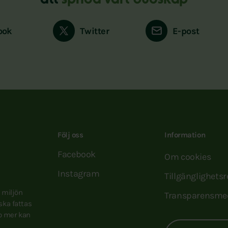
att
sprida vårt budskap
ook
Twitter
E-post
Följ oss
Information
Facebook
Om cookies
Instagram
Tillgänglighets
e miljön
Transparensme
 ska fattas
to mer kan