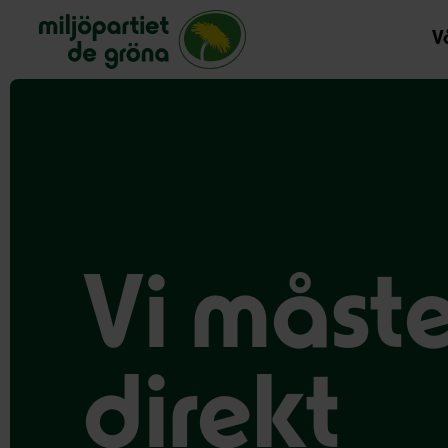
Miljöpartiet de gröna, startsida
Vå
Vi måste
direkt