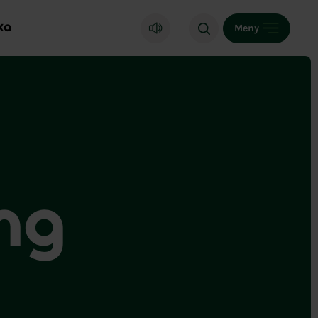
ka
Meny
ång