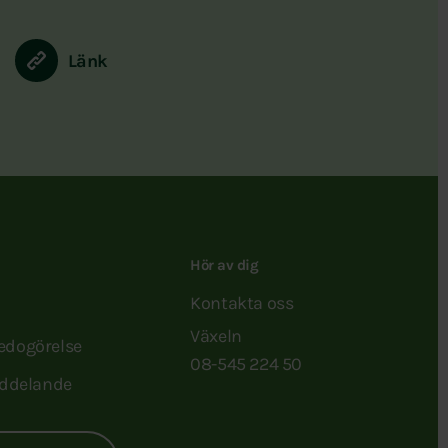
Länk
Hör av dig
Kontakta oss
Växeln
redogörelse
08-545 224 50
ddelande