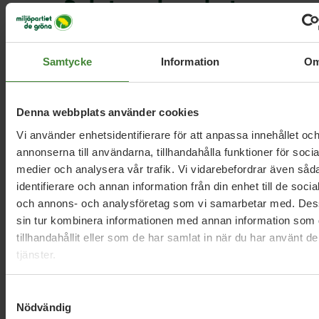
Relaterade nyheter
Samtycke
Information
O
Karlstad, 28 mars 2022
Socialdemokraterna sätter
gruvföretagets vinst före samernas
Denna webbplats använder cookies
rättigheter
Vi använder enhetsidentifierare för att anpassa innehållet oc
annonserna till användarna, tillhandahålla funktioner för socia
medier och analysera vår trafik. Vi vidarebefordrar även såd
Karlstad, 19 december 2021
identifierare och annan information från din enhet till de soci
Nu tar Wermland opera plats på
och annons- och analysföretag som vi samarbetar med. Des
Orrholmen
sin tur kombinera informationen med annan information som 
tillhandahållit eller som de har samlat in när du har använt d
tjänster.
Karlstad, 12 augusti 2020
Samtyckesval
Varsam renovering av Fintatorp på
Nödvändig
Skutberget