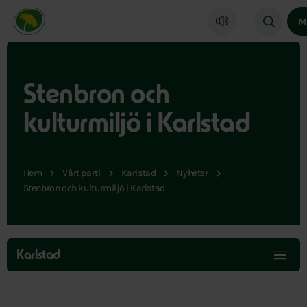
Miljöpartiet de gröna, startsida
M
Stenbron och
kulturmiljö i Karlstad
Hem
Vårt parti
Karlstad
Nyheter
Stenbron och kulturmiljö i Karlstad
Hoppa
över
Karlstad
menyn