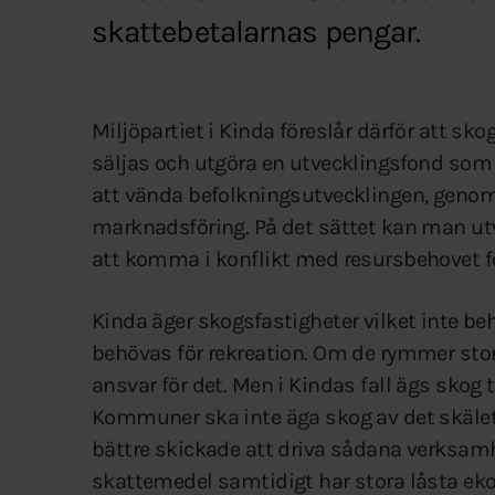
skattebetalarnas pengar.
Miljöpartiet i Kinda föreslår därför att sk
säljas och utgöra en utvecklingsfond som
att vända befolkningsutvecklingen, genom
marknadsföring. På det sättet kan man u
att komma i konflikt med resursbehovet 
Kinda äger skogsfastigheter vilket inte beh
behövas för rekreation. Om de rymmer stor
ansvar för det. Men i Kindas fall ägs skog 
Kommuner ska inte äga skog av det skäle
bättre skickade att driva sådana verksamh
skattemedel samtidigt har stora låsta ekon