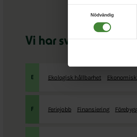
Samtyckesval
Nödvändig
Vi har svaren på din
Ekologisk hållbarhet
Ekonomisk 
E
Feriejobb
Finansiering
Förebygg
F