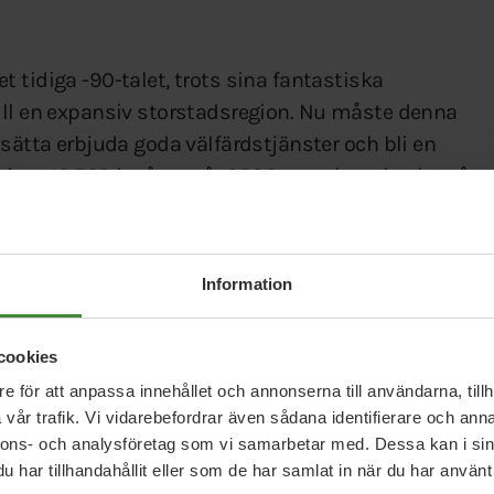
 tidiga -90-talet, trots sina fantastiska
ill en expansiv storstadsregion. Nu måste denna
tsätta erbjuda goda välfärdstjänster och bli en
inst 10 500 invånare år 2020, men hur ska det gå
ygger på att fortsätta utveckla kärnverksamheterna
Information
m motiverar människor att bo kvar i och flytta
cookies
e för att anpassa innehållet och annonserna till användarna, tillh
vår trafik. Vi vidarebefordrar även sådana identifierare och anna
nnons- och analysföretag som vi samarbetar med. Dessa kan i sin
har tillhandahållit eller som de har samlat in när du har använt 