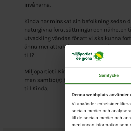
invånarna.
Kinda har minskat sin befolkning sedan det
naturgivna förutsättningar och närheten t
utveckling vändas för att vi ska kunna for
ännu mer attraktiv kommun. Vi ska vara m
till?
Miljöpartiet i Kinda har en lösning som b
Samtycke
men samtidigt få råd med investeringar so
till Kinda.
Denna webbplats använder 
Vi använder enhetsidentifierar
sociala medier och analysera 
till de sociala medier och a
med annan information som du 