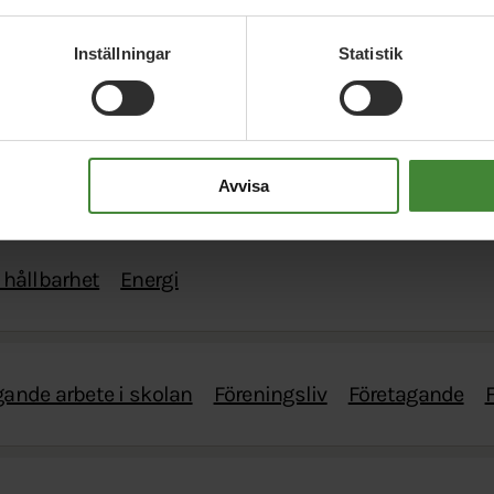
Inställningar
Statistik
a frågor
Avvisa
hållbarhet
Energi
ande arbete i skolan
Föreningsliv
Företagande