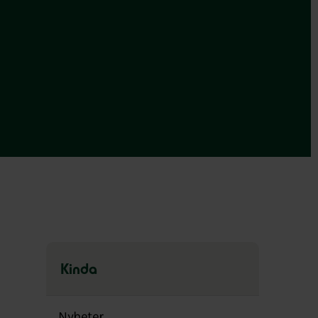
Kinda
Hoppa
över
Nyheter