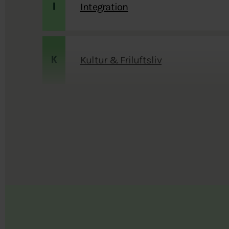
Integration
I
Kultur & Friluftsliv
K