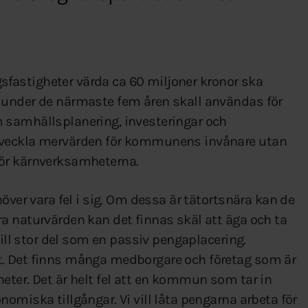
ogsfastigheter värda ca 60 miljoner kronor ska
 under de närmaste fem åren skall användas för
 samhällsplanering, investeringar och
tveckla mervärden för kommunens invånare utan
för kärnverksamheterna.
över vara fel i sig. Om dessa är tätortsnära kan de
a naturvärden kan det finnas skäl att äga och ta
till stor del som en passiv pengaplacering.
t. Det finns många medborgare och företag som är
eter. Det är helt fel att en kommun som tar in
omiska tillgångar. Vi vill låta pengarna arbeta för