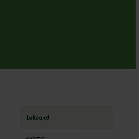
Leksand
Hoppa
över
Nyheter