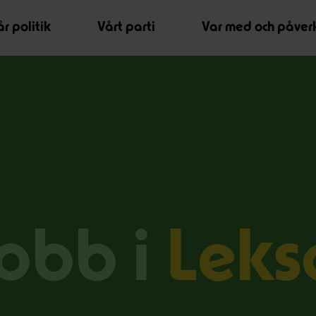
r politik
Vårt parti
Var med och påver
jobb i
Leks