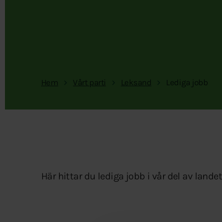
Hem
Vårt parti
Leksand
Lediga jobb
Här hittar du lediga jobb i vår del av landet