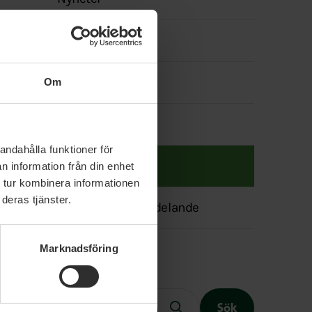
menyn
Politik
Våra politiker
Om
Event
andahålla funktioner för
Lediga jobb
n information från din enhet
 tur kombinera informationen
deras tjänster.
Transparensmeddelande
Marknadsföring
Fritext
Sök