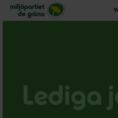
Miljöpartiet de gröna, startsida
Vå
Lediga 