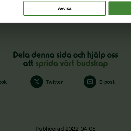
Avvisa
Dela denna sida och hjälp oss
att
sprida vårt budskap
ook
Twitter
E-post
Publicerad 2022-04-05