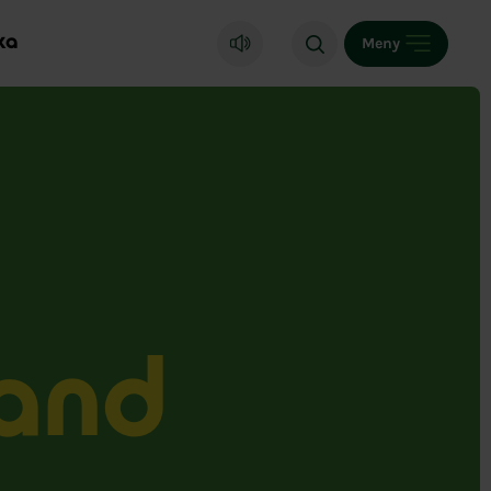
ka
Meny
and