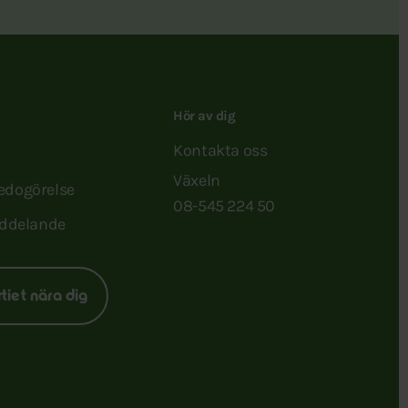
Hör av dig
Kontakta oss
Växeln
redogörelse
08-545 224 50
ddelande
rtiet nära dig