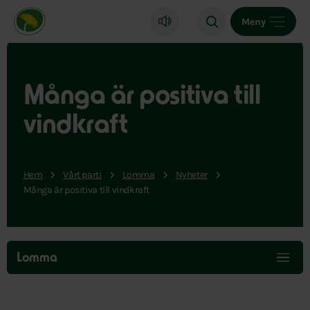
Miljöpartiet de gröna, startsida
Meny
Många är positiva till
vindkraft
Hem
Vårt parti
Lomma
Nyheter
Många är positiva till vindkraft
Hoppa
över
Lomma
menyn