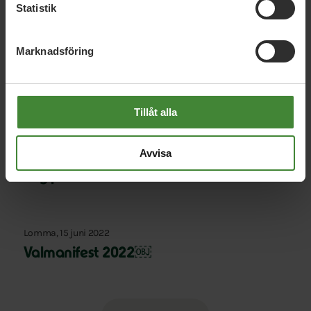
Statistik
Relaterade nyheter
Marknadsföring
Lomma, 5 mars 2024
Familjecentral
Tillåt alla
Avvisa
Lomma, 6 juli 2022
Låg personaltäthet i förskolan
Lomma, 15 juni 2022
Valmanifest 2022￼