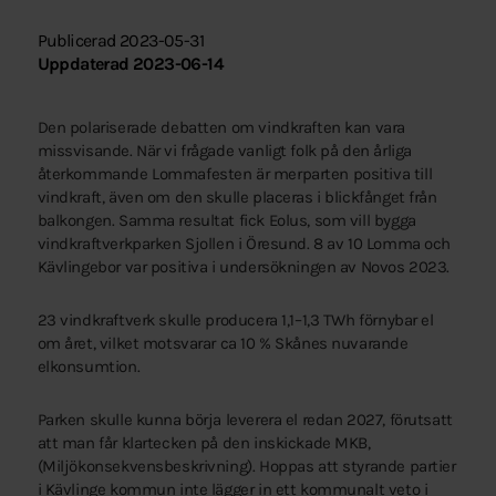
Publicerad 2023-05-31
Uppdaterad 2023-06-14
Den polariserade debatten om vindkraften kan vara
missvisande. När vi frågade vanligt folk på den årliga
återkommande Lommafesten är merparten positiva till
vindkraft, även om den skulle placeras i blickfånget från
balkongen. Samma resultat fick Eolus, som vill bygga
vindkraftverkparken Sjollen i Öresund. 8 av 10 Lomma och
Kävlingebor var positiva i undersökningen av Novos 2023.
23 vindkraftverk skulle producera 1,1–1,3 TWh förnybar el
om året, vilket motsvarar ca 10 % Skånes nuvarande
elkonsumtion.
Parken skulle kunna börja leverera el redan 2027, förutsatt
att man får klartecken på den inskickade MKB,
(Miljökonsekvensbeskrivning). Hoppas att styrande partier
i Kävlinge kommun inte lägger in ett kommunalt veto i