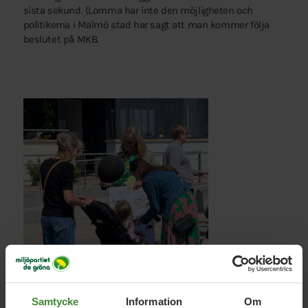
sista sekund. (Lomma har inte den möjligheten och
politikerna i Malmö stad har sagt att man kommer följa
beslutet på MKB.
Samtycke
Information
Om